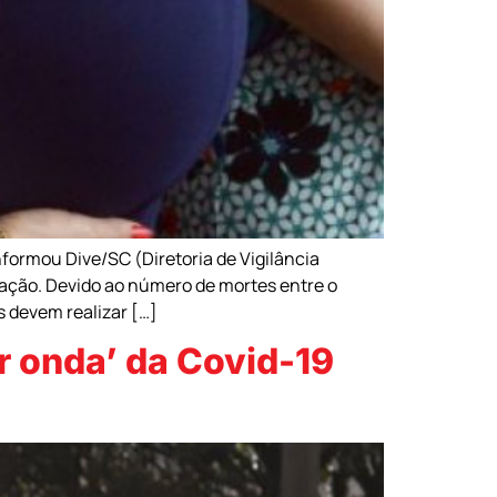
ormou Dive/SC (Diretoria de Vigilância
zação. Devido ao número de mortes entre o
 devem realizar […]
r onda’ da Covid-19