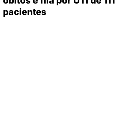
óbitos e fila por UTI de 111
pacientes