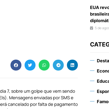
EUA revo
brasileir
diplomát
5 de ago
CATE
Dest
Econ
Educ
, dia 7, sobre um golpe que vem sendo
Espor
EIs). Mensagens enviadas por SMS e
Famo
erá cancelado por falta de pagamento