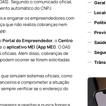
DAS). Segundo o comunicado oficial,
Geral
mento automático do CNPJ.
Locai
ais e enganar os empreendedores com
Políti
orça que não realiza cobranças nem
App.
Previ
 o
Portal do Empreendedor
, o
Centro
Saúd
e o
aplicativo MEI (App MEI)
. O DAS
Segu
oficiais. Além disso, cobranças de
 podem ocorrer se forem solicitadas
Trâns
 que simulam sistemas oficiais, como
inanceiros e comprometer a situação
 sempre verificar se o endereço do
nsagens suspeitas e nunca forneça