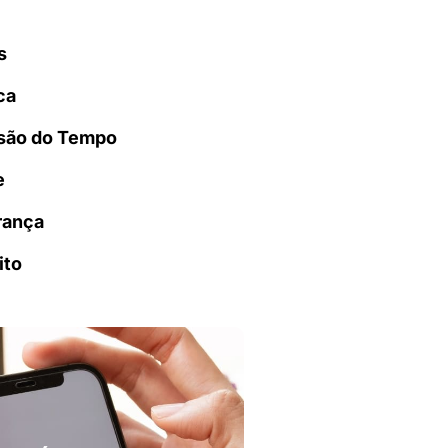
s
ca
são do Tempo
e
rança
ito