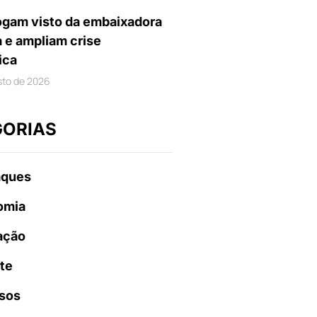
gam visto da embaixadora
a e ampliam crise
ica
sto de 2026
GORIAS
aques
omia
ação
te
sos