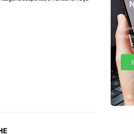
N
Quer 
WhatsA
HE