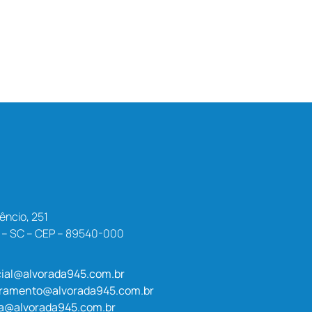
êncio, 251
a – SC – CEP – 89540-000
ial@alvorada945.com.br
uramento@alvorada945.com.br
a@alvorada945.com.br