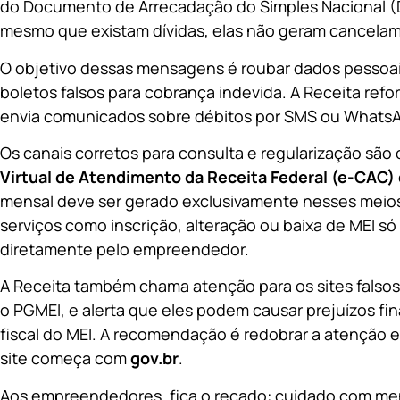
do Documento de Arrecadação do Simples Nacional (
mesmo que existam dívidas, elas não geram cancela
O objetivo dessas mensagens é roubar dados pesso
boletos falsos para cobrança indevida. A Receita ref
envia comunicados sobre débitos por SMS ou Whats
Os canais corretos para consulta e regularização são
Virtual de Atendimento da Receita Federal (e-CAC)
mensal deve ser gerado exclusivamente nesses meios 
serviços como inscrição, alteração ou baixa de MEI só
diretamente pelo empreendedor.
A Receita também chama atenção para os sites falsos
o PGMEI, e alerta que eles podem causar prejuízos f
fiscal do MEI. A recomendação é redobrar a atenção e
site começa com
gov.br
.
Aos empreendedores, fica o recado: cuidado com me