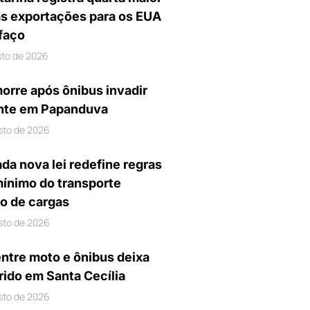
s exportações para os EUA
ifaço
sto de 2026
orre após ônibus invadir
nte em Papanduva
sto de 2026
da nova lei redefine regras
mínimo do transporte
io de cargas
sto de 2026
entre moto e ônibus deixa
rido em Santa Cecília
sto de 2026