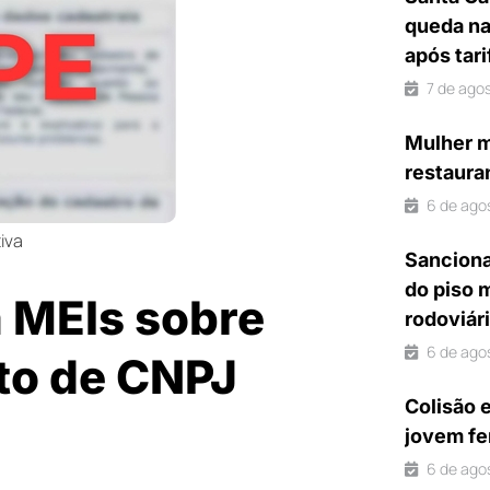
queda na
após tar
7 de ago
Mulher m
restaura
6 de ago
iva
Sanciona
do piso 
a MEIs sobre
rodoviár
6 de ago
to de CNPJ
Colisão 
jovem fe
6 de ago