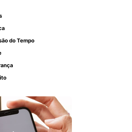
s
ca
são do Tempo
e
rança
ito