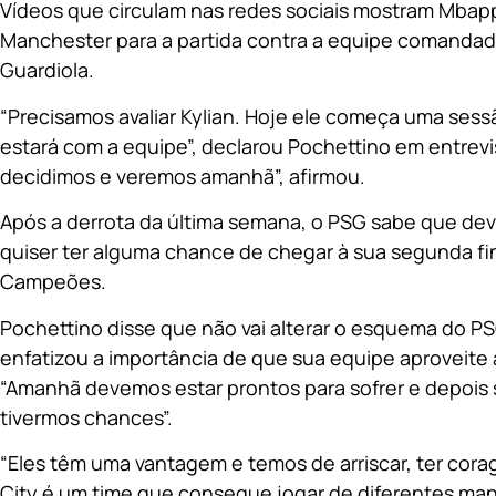
Vídeos que circulam nas redes sociais mostram Mb
Manchester para a partida contra a equipe comandad
Guardiola.
“Precisamos avaliar Kylian. Hoje ele começa uma sessã
estará com a equipe”, declarou Pochettino em entrevist
decidimos e veremos amanhã”, afirmou.
Após a derrota da última semana, o PSG sabe que dev
quiser ter alguma chance de chegar à sua segunda fin
Campeões.
Pochettino disse que não vai alterar o esquema do 
enfatizou a importância de que sua equipe aproveite
“Amanhã devemos estar prontos para sofrer e depois 
tivermos chances”.
“Eles têm uma vantagem e temos de arriscar, ter cor
City é um time que consegue jogar de diferentes mane