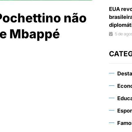
EUA revo
Pochettino não
brasileir
diplomát
de Mbappé
5 de ago
CATE
Dest
Econ
Educ
Espor
Famo