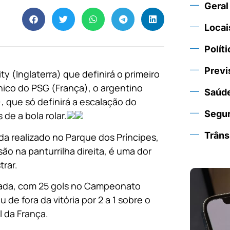
Geral
Locai
Políti
Previ
y (Inglaterra) que definirá o primeiro
nico do PSG (França), o argentino
Saúd
, que só definirá a escalação do
Segu
de a bola rolar.
Trâns
ida realizado no Parque dos Príncipes,
o na panturrilha direita, é uma dor
rar.
orada, com 25 gols no Campeonato
de fora da vitória por 2 a 1 sobre o
 da França.