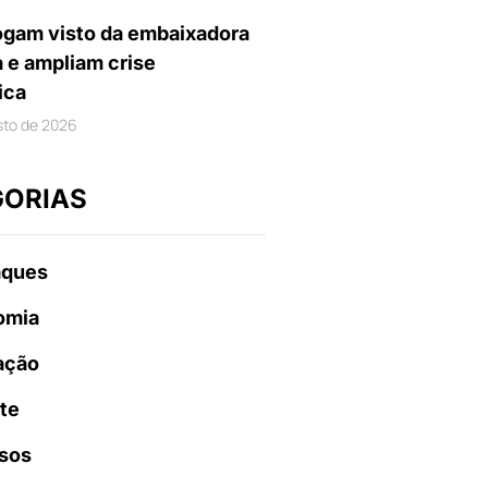
gam visto da embaixadora
a e ampliam crise
ica
sto de 2026
GORIAS
aques
omia
ação
te
sos