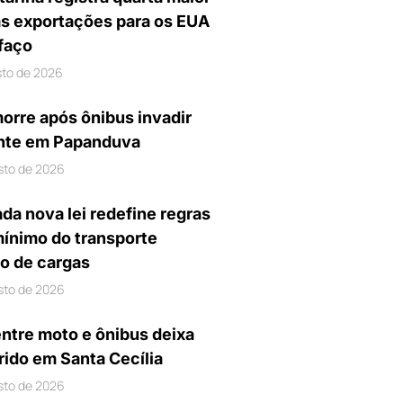
s exportações para os EUA
ifaço
sto de 2026
orre após ônibus invadir
nte em Papanduva
sto de 2026
da nova lei redefine regras
mínimo do transporte
io de cargas
sto de 2026
entre moto e ônibus deixa
rido em Santa Cecília
sto de 2026