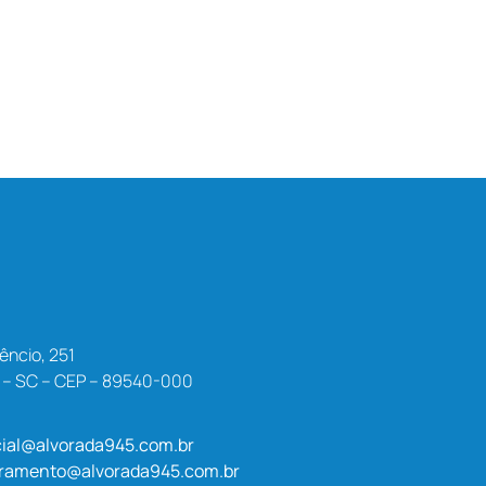
êncio, 251
a – SC – CEP – 89540-000
ial@alvorada945.com.br
uramento@alvorada945.com.br