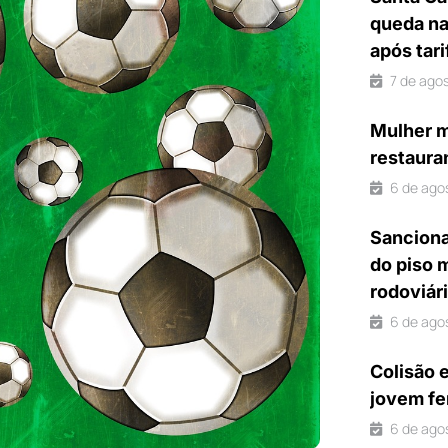
queda na
após tar
7 de ago
Mulher m
restaura
6 de ago
Sanciona
do piso 
rodoviár
6 de ago
Colisão 
jovem fe
6 de ago