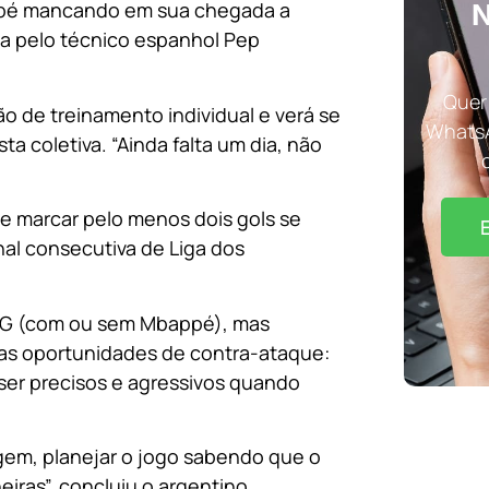
appé mancando em sua chegada a
N
a pelo técnico espanhol Pep
Quer 
o de treinamento individual e verá se
WhatsA
a coletiva. “Ainda falta um dia, não
e marcar pelo menos dois gols se
al consecutiva de Liga dos
PSG (com ou sem Mbappé), mas
 as oportunidades de contra-ataque:
ser precisos e agressivos quando
agem, planejar o jogo sabendo que o
iras”, concluiu o argentino.