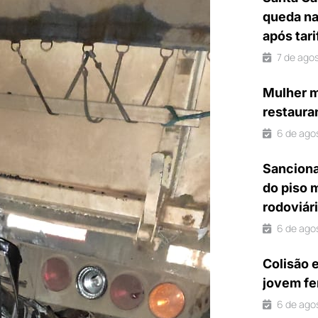
queda na
após tar
7 de ago
Mulher m
restaura
6 de ago
Sanciona
do piso 
rodoviár
6 de ago
Colisão 
jovem fe
6 de ago