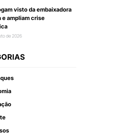
gam visto da embaixadora
a e ampliam crise
ica
sto de 2026
GORIAS
aques
omia
ação
te
sos