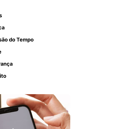
s
ca
são do Tempo
e
rança
ito