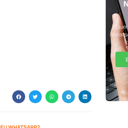
N
Quer 
WhatsA
 SEU WHATSAPP?