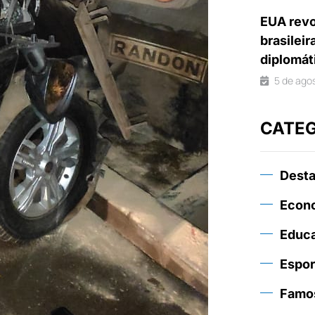
EUA revo
brasileir
diplomát
5 de ago
CATE
Dest
Econ
Educ
Espor
Famo