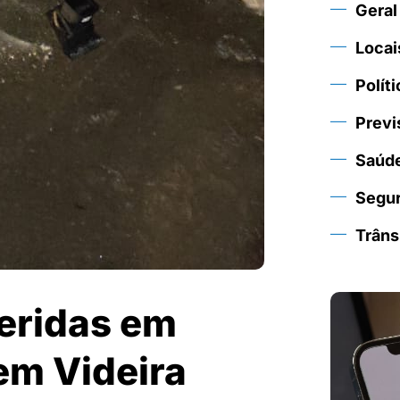
Geral
Locai
Políti
Previ
Saúd
Segu
Trâns
eridas em
em Videira