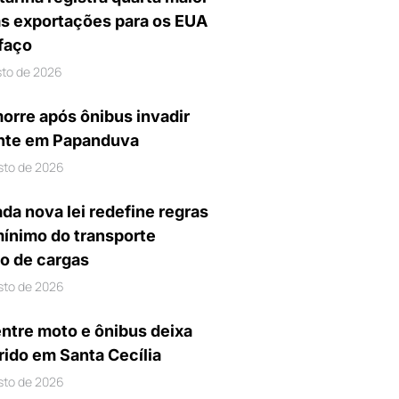
s exportações para os EUA
ifaço
sto de 2026
orre após ônibus invadir
nte em Papanduva
sto de 2026
da nova lei redefine regras
mínimo do transporte
io de cargas
sto de 2026
entre moto e ônibus deixa
rido em Santa Cecília
sto de 2026