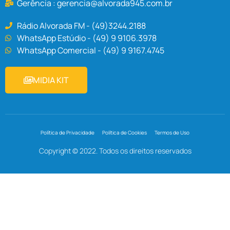
Gerência :
gerencia@alvorada945.com.br
Rádio Alvorada FM - (49)3244.2188
WhatsApp Estúdio - (49) 9 9106.3978
WhatsApp Comercial - (49) 9 9167.4745
MIDIA KIT
Política de Privacidade
Política de Cookies
Termos de Uso
Copyright © 2022. Todos os direitos reservados