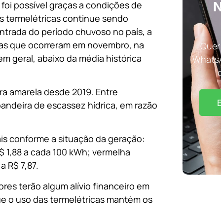
foi possível graças a condições de
N
s termelétricas continue sendo
ntrada do período chuvoso no país, a
vas que ocorreram em novembro, na
Quer 
em geral, abaixo da média histórica
WhatsA
ira amarela desde 2019. Entre
bandeira de escassez hídrica, em razão
ais conforme a situação da geração:
$ 1,88 a cada 100 kWh; vermelha
a R$ 7,87.
res terão algum alívio financeiro em
ue o uso das termelétricas mantém os