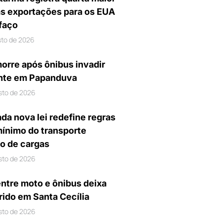
s exportações para os EUA
ifaço
sto de 2026
orre após ônibus invadir
nte em Papanduva
sto de 2026
da nova lei redefine regras
mínimo do transporte
io de cargas
sto de 2026
entre moto e ônibus deixa
rido em Santa Cecília
sto de 2026