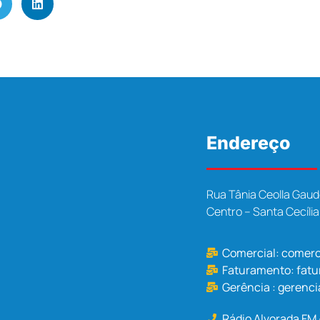
Endereço
Rua Tânia Ceolla Gaud
Centro – Santa Cecíli
Comercial:
comerc
Faturamento:
fat
Gerência :
gerenci
Rádio Alvorada FM