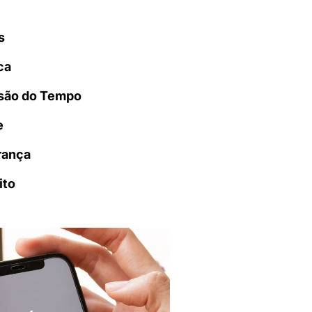
s
ca
são do Tempo
e
rança
ito