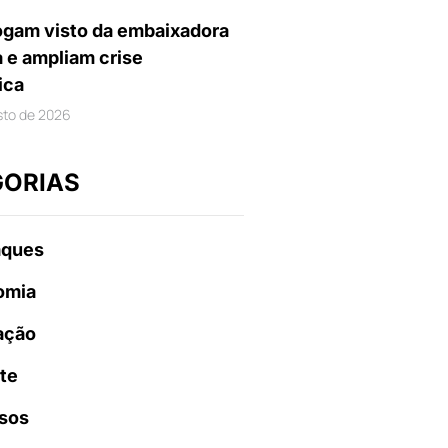
gam visto da embaixadora
a e ampliam crise
ica
sto de 2026
GORIAS
aques
omia
ação
te
sos