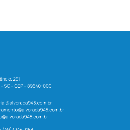
êncio, 251
a – SC – CEP – 89540-000
ial@alvorada945.com.br
uramento@alvorada945.com.br
a@alvorada945.com.br
 - (49)3244.2188