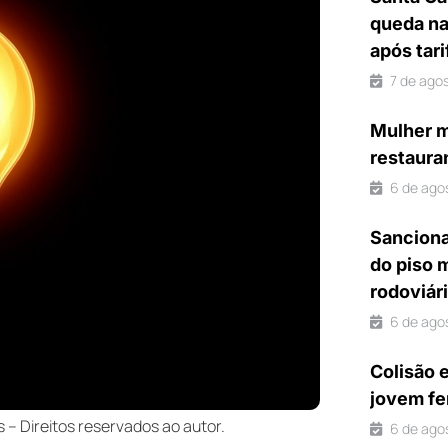
queda na
após tar
7 de ago
Mulher m
restaura
6 de ago
Sanciona
do piso 
rodoviár
6 de ago
Colisão 
jovem fe
 Direitos reservados ao autor.
6 de ago