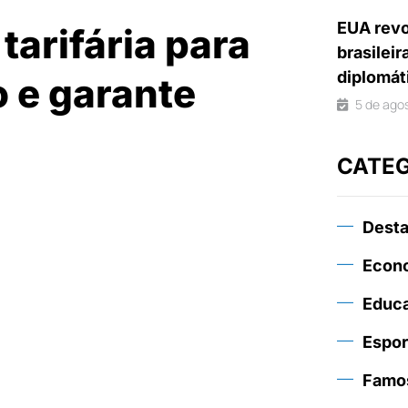
EUA revo
tarifária para
brasileir
diplomát
 e garante
5 de ago
CATE
Dest
Econ
Educ
Espor
Famo