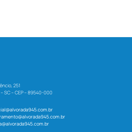
êncio, 251
a – SC – CEP – 89540-000
ial@alvorada945.com.br
uramento@alvorada945.com.br
a@alvorada945.com.br