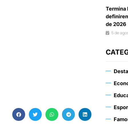
Termina 
definire
de 2026
5 de ago
CATE
Dest
Econ
Educ
Espor
Famo