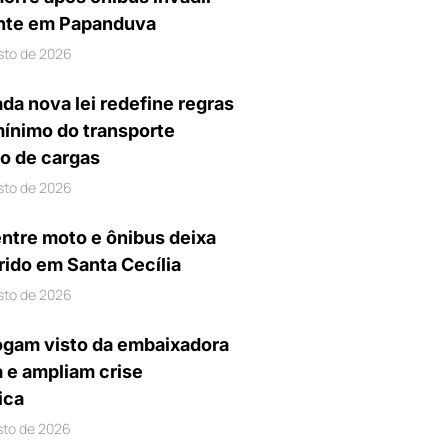
nte em Papanduva
sto de 2026
da nova lei redefine regras
mínimo do transporte
io de cargas
sto de 2026
entre moto e ônibus deixa
rido em Santa Cecília
sto de 2026
gam visto da embaixadora
a e ampliam crise
ica
sto de 2026