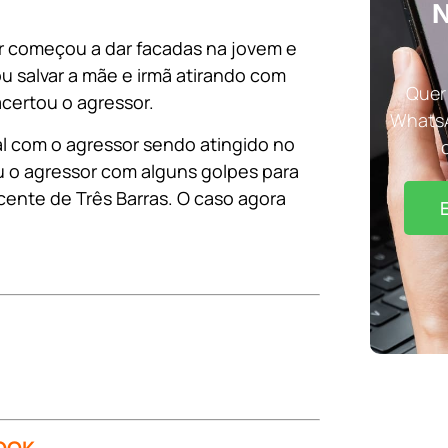
N
tor começou a dar facadas na jovem e
ou salvar a mãe e irmã atirando com
Quer 
acertou o agressor.
WhatsA
al com o agressor sendo atingido no
u o agressor com alguns golpes para
icente de Três Barras. O caso agora