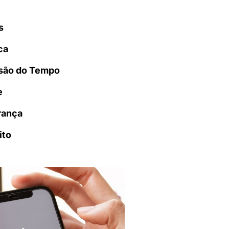
s
ca
são do Tempo
e
rança
ito