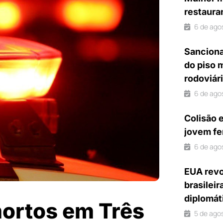
restaura
6 de ago
Sanciona
do piso 
rodoviár
6 de ago
Colisão 
jovem fe
6 de ago
EUA revo
brasileir
diplomát
mortos em Três
5 de ago