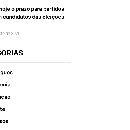
hoje o prazo para partidos
m candidatos das eleições
sto de 2026
GORIAS
aques
omia
ação
te
sos