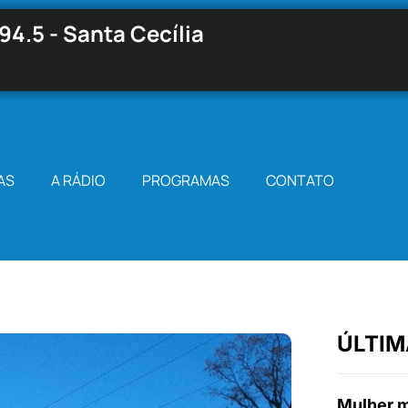
94.5 - Santa Cecília
AS
A RÁDIO
PROGRAMAS
CONTATO
ÚLTIM
Mulher m