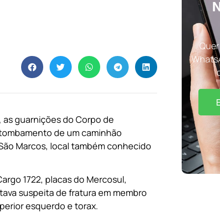
N
Quer 
WhatsA
0, as guarnições do Corpo de
r tombamento de um caminhão
 São Marcos, local também conhecido
argo 1722, placas do Mercosul,
tava suspeita de fratura em membro
erior esquerdo e torax.