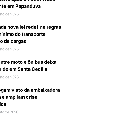
nte em Papanduva
sto de 2026
da nova lei redefine regras
mínimo do transporte
io de cargas
sto de 2026
entre moto e ônibus deixa
rido em Santa Cecília
sto de 2026
gam visto da embaixadora
a e ampliam crise
ica
sto de 2026