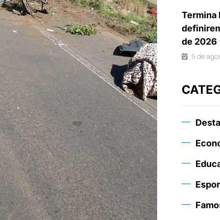
Termina 
definire
de 2026
5 de ago
CATE
Dest
Econ
Educ
Espor
Famo