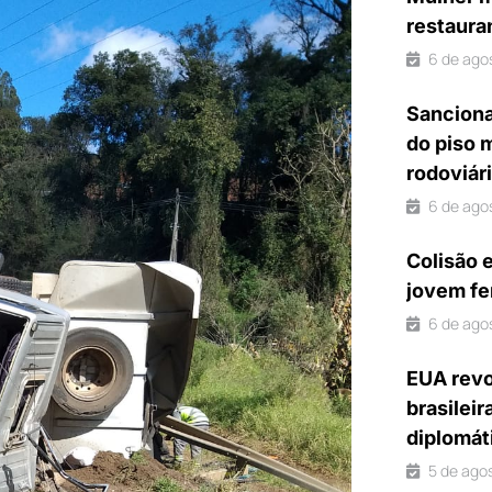
restaura
6 de ago
Sanciona
do piso 
rodoviár
6 de ago
Colisão 
jovem fe
6 de ago
EUA revo
brasileir
diplomát
5 de ago