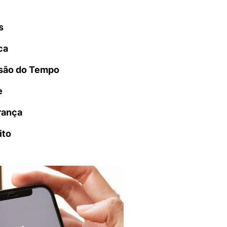
s
ca
são do Tempo
e
rança
ito