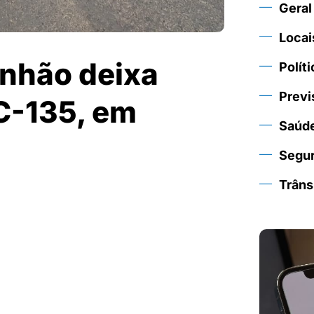
Geral
Locai
nhão deixa
Políti
Previ
SC-135, em
Saúd
Segu
Trâns