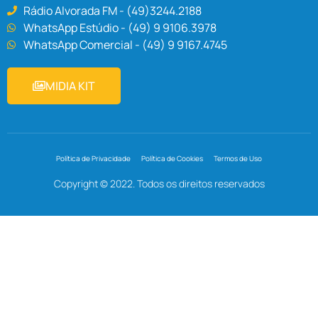
Rádio Alvorada FM - (49)3244.2188
WhatsApp Estúdio - (49) 9 9106.3978
WhatsApp Comercial - (49) 9 9167.4745
MIDIA KIT
Política de Privacidade
Política de Cookies
Termos de Uso
Copyright © 2022. Todos os direitos reservados