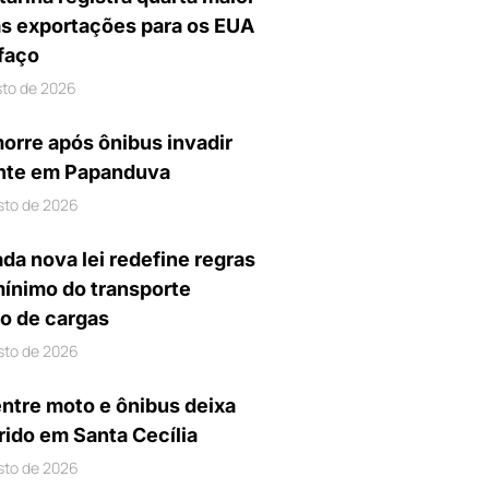
s exportações para os EUA
ifaço
sto de 2026
orre após ônibus invadir
nte em Papanduva
sto de 2026
da nova lei redefine regras
mínimo do transporte
io de cargas
sto de 2026
entre moto e ônibus deixa
rido em Santa Cecília
sto de 2026