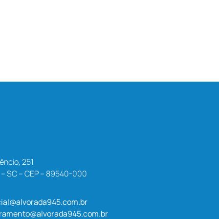
êncio, 251
a – SC – CEP – 89540-000
ial@alvorada945.com.br
uramento@alvorada945.com.br