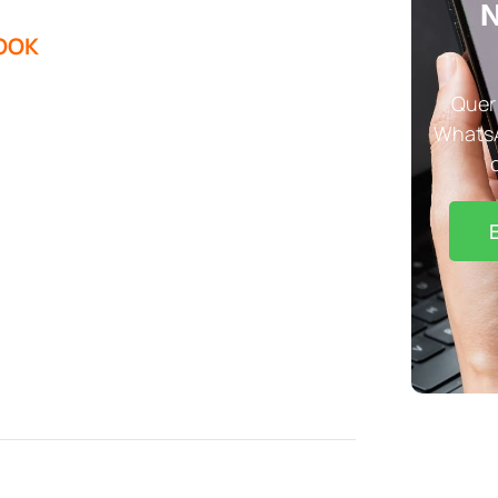
N
OOK
Quer 
WhatsA