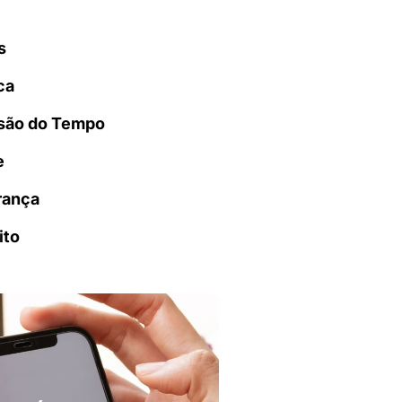
s
ca
são do Tempo
e
rança
ito