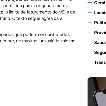
Geral
ual permitida para o enquadramento
, o limite de faturamento do MEI é de
Locai
trário. O texto segue agora para
Políti
Previ
regados que podem ser contratados
eceber, no máximo, um salário-mínimo
Saúd
Segu
Trâns