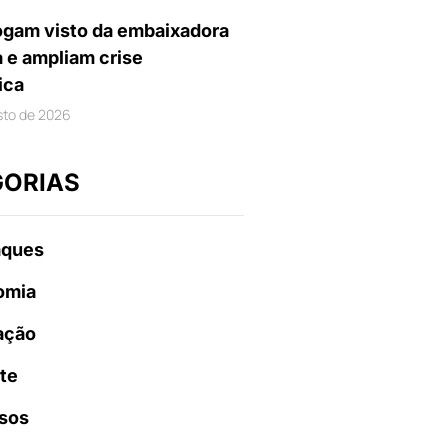
gam visto da embaixadora
a e ampliam crise
ica
sto de 2026
GORIAS
aques
omia
ação
te
sos