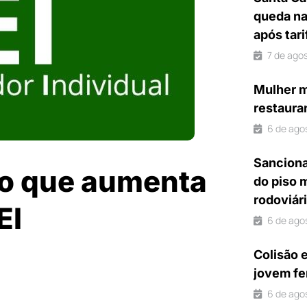
queda na
após tar
7 de ago
Mulher m
restaura
6 de ago
Sanciona
to que aumenta
do piso 
rodoviár
EI
6 de ago
Colisão 
jovem fe
6 de ago