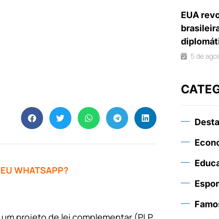
EUA revo
brasileir
diplomát
5 de ago
CATE
Dest
Econ
Educ
 SEU WHATSAPP?
Espor
Famo
) um projeto de lei complementar (PLP