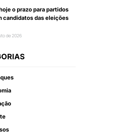
hoje o prazo para partidos
m candidatos das eleições
sto de 2026
GORIAS
aques
omia
ação
te
sos