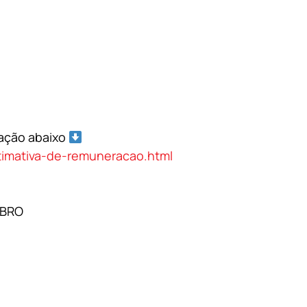
ação abaixo
stimativa-de-remuneracao.html
MBRO