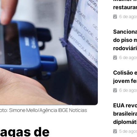
restaura
6 de ago
Sanciona
do piso 
rodoviár
6 de ago
Colisão 
jovem fe
6 de ago
EUA revo
oto: Simone Mello/Agência IBGE Notícias
brasileir
diplomát
vagas de
5 de ago