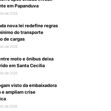
nte em Papanduva
sto de 2026
da nova lei redefine regras
mínimo do transporte
io de cargas
sto de 2026
entre moto e ônibus deixa
rido em Santa Cecília
sto de 2026
gam visto da embaixadora
a e ampliam crise
ica
sto de 2026