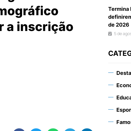
mográfico
Termina 
definire
 a inscrição
de 2026
5 de ago
CATE
Dest
Econ
Educ
Espor
Famo