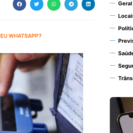
Geral
Locai
Políti
 SEU WHATSAPP?
Previ
Saúd
Segu
Trâns