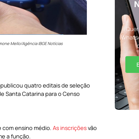
N
Quer 
WhatsA
imone Mello/Agência IBGE Notícias
) publicou quatro editais de seleção
de Santa Catarina para o Censo
 e com ensino médio.
As inscrições
vão
me a função.