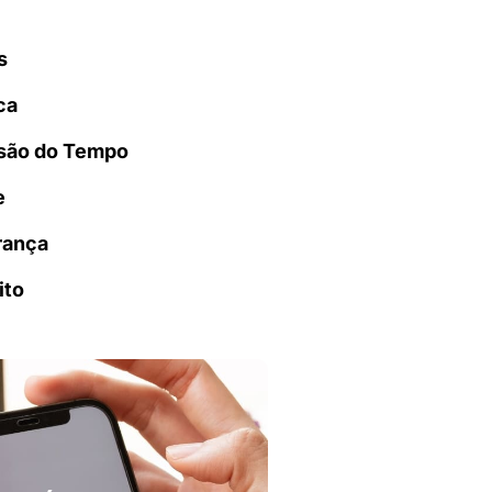
s
ca
são do Tempo
e
rança
ito