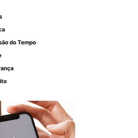
s
ca
são do Tempo
e
rança
ito