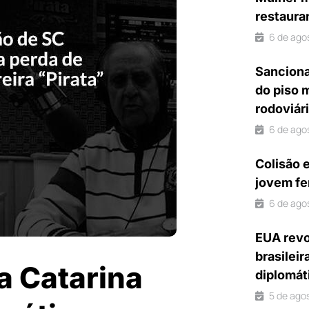
restaura
6 de ago
Sanciona
do piso 
rodoviár
6 de ago
Colisão 
jovem fe
6 de ago
EUA revo
brasileir
a Catarina
diplomát
5 de ago