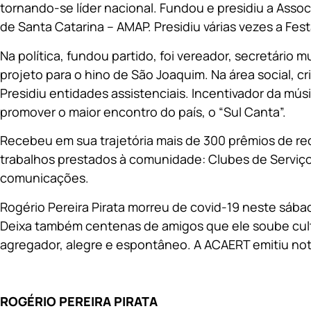
tornando-se líder nacional. Fundou e presidiu a Asso
de Santa Catarina – AMAP. Presidiu várias vezes a Fes
Na política, fundou partido, foi vereador, secretário mu
projeto para o hino de São Joaquim. Na área social, c
Presidiu entidades assistenciais. Incentivador da músi
promover o maior encontro do país, o “Sul Canta”.
Recebeu em sua trajetória mais de 300 prêmios de r
trabalhos prestados à comunidade: Clubes de Serviço
comunicações.
Rogério Pereira Pirata morreu de covid-19 neste sábado
Deixa também centenas de amigos que ele soube cult
agregador, alegre e espontâneo. A ACAERT emitiu nota
ROGÉRIO PEREIRA PIRATA