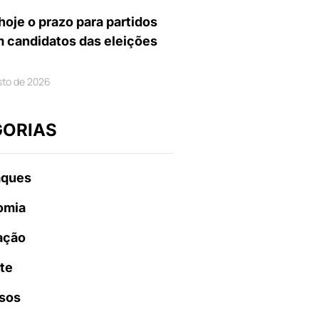
hoje o prazo para partidos
m candidatos das eleições
sto de 2026
GORIAS
aques
omia
ação
te
sos