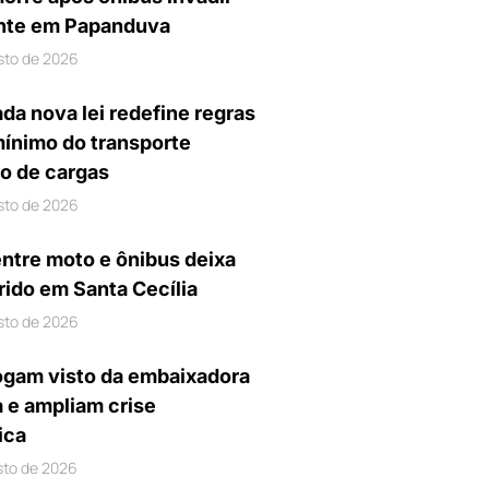
nte em Papanduva
sto de 2026
da nova lei redefine regras
mínimo do transporte
io de cargas
sto de 2026
entre moto e ônibus deixa
rido em Santa Cecília
sto de 2026
gam visto da embaixadora
a e ampliam crise
ica
sto de 2026