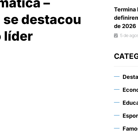
mática –
Termina 
a se destacou
definire
de 2026
 líder
5 de ago
CATE
Dest
Econ
Educ
Espor
Famo