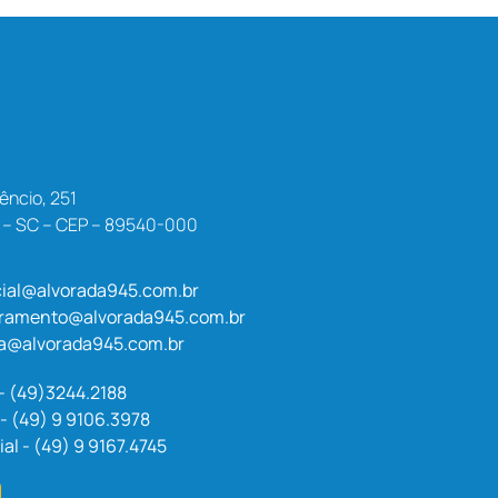
êncio, 251
a – SC – CEP – 89540-000
ial@alvorada945.com.br
uramento@alvorada945.com.br
a@alvorada945.com.br
 - (49)3244.2188
- (49) 9 9106.3978
l - (49) 9 9167.4745