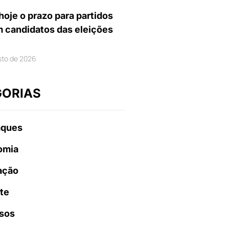
hoje o prazo para partidos
m candidatos das eleições
sto de 2026
GORIAS
aques
omia
ação
te
sos