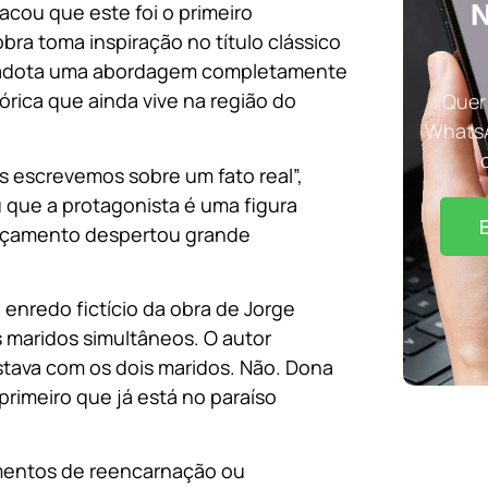
N
acou que este foi o primeiro
bra toma inspiração no título clássico
 adota uma abordagem completamente
órica que ainda vive na região do
Quer 
WhatsA
s escrevemos sobre um fato real”,
u que a protagonista é uma figura
nçamento despertou grande
 enredo fictício da obra de Jorge
 maridos simultâneos. O autor
estava com os dois maridos. Não. Dona
primeiro que já está no paraíso
ementos de reencarnação ou