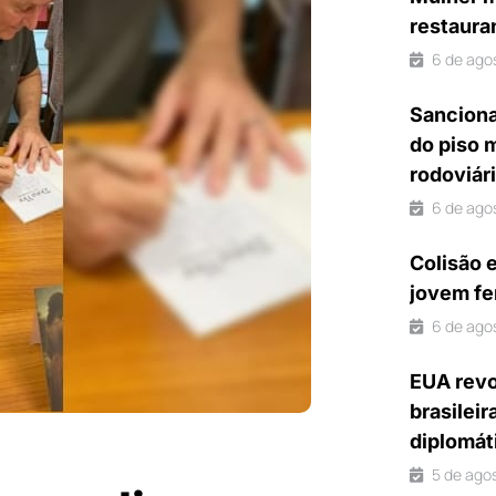
restaura
6 de ago
Sanciona
do piso 
rodoviár
6 de ago
Colisão 
jovem fe
6 de ago
EUA revo
brasileir
diplomát
5 de ago