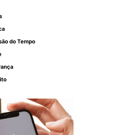
s
ca
são do Tempo
e
rança
ito