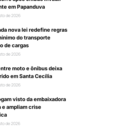
nte em Papanduva
sto de 2026
da nova lei redefine regras
mínimo do transporte
io de cargas
sto de 2026
entre moto e ônibus deixa
rido em Santa Cecília
sto de 2026
gam visto da embaixadora
a e ampliam crise
ica
sto de 2026