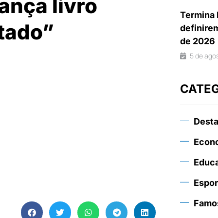
ança livro
Termina 
tado”
definire
de 2026
5 de ago
CATE
Dest
Econ
Educ
Espor
Famo