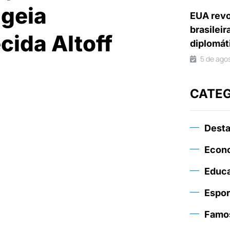
ageia
EUA revo
brasileir
cida Altoff
diplomát
5 de ago
CATE
Dest
Econ
Educ
Espor
Famo