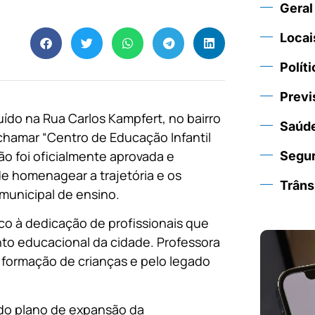
Geral
Locai
Políti
Previ
ído na Rua Carlos Kampfert, no bairro
Saúd
 chamar “Centro de Educação Infantil
ão foi oficialmente aprovada e
Segu
e homenagear a trajetória e os
Trâns
municipal de ensino.
co à dedicação de profissionais que
nto educacional da cidade. Professora
 formação de crianças e pelo legado
 do plano de expansão da