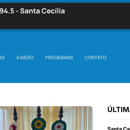
94.5 - Santa Cecília
AS
A RÁDIO
PROGRAMAS
CONTATO
ÚLTIM
Santa Cat