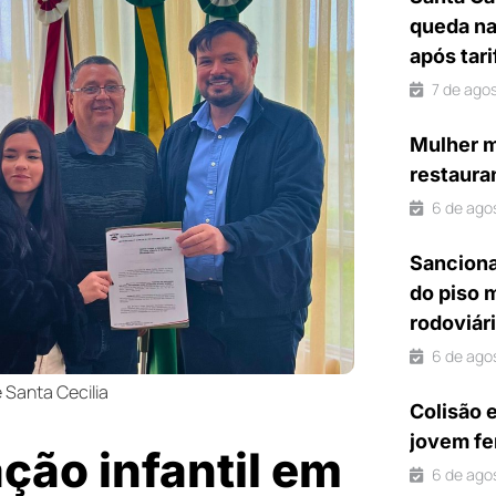
queda na
após tar
7 de ago
Mulher m
restaura
6 de ago
Sanciona
do piso 
rodoviár
6 de ago
 Santa Cecilia
Colisão 
jovem fe
ção infantil em
6 de ago