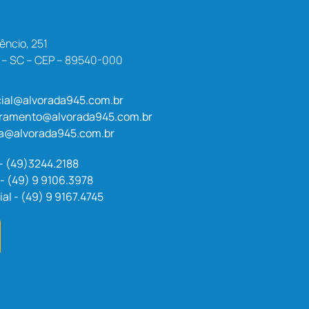
êncio, 251
a – SC – CEP – 89540-000
ial@alvorada945.com.br
uramento@alvorada945.com.br
a@alvorada945.com.br
 - (49)3244.2188
- (49) 9 9106.3978
l - (49) 9 9167.4745