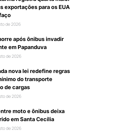
s exportações para os EUA
ifaço
sto de 2026
orre após ônibus invadir
nte em Papanduva
sto de 2026
da nova lei redefine regras
mínimo do transporte
io de cargas
sto de 2026
entre moto e ônibus deixa
rido em Santa Cecília
sto de 2026