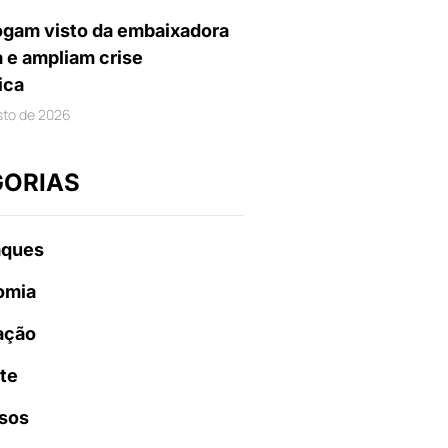
gam visto da embaixadora
a e ampliam crise
ica
sto de 2026
GORIAS
aques
omia
ação
te
sos