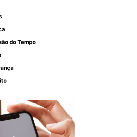
s
ca
são do Tempo
e
rança
ito