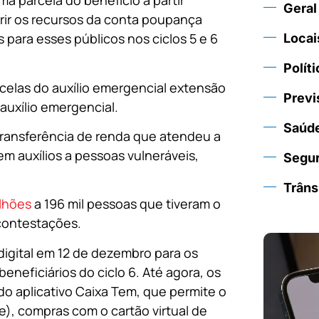
a parcela do benefício a partir
Geral
erir os recursos da conta poupança
s para esses públicos nos ciclos 5 e 6
Locai
Políti
arcelas do auxílio emergencial extensão
Previ
 auxílio emergencial.
Saúd
ransferência de renda que atendeu a
em auxílios a pessoas vulneráveis,
Segu
Trâns
ilhões
a 196 mil pessoas que tiveram o
 contestações.
digital em 12 de dezembro para os
eneficiários do ciclo 6. Até agora, os
o aplicativo Caixa Tem, que permite o
), compras com o cartão virtual de