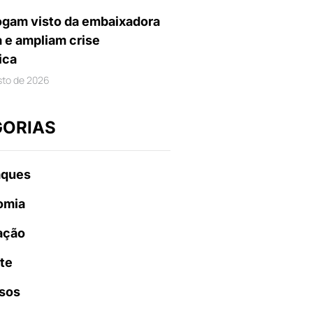
gam visto da embaixadora
a e ampliam crise
ica
sto de 2026
GORIAS
aques
omia
ação
te
sos