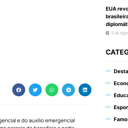
EUA revo
brasileir
diplomát
5 de ago
CATE
Dest
Econ
Educ
Espor
Famo
gencial e do auxílio emergencial