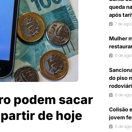
queda na
após tar
7 de ago
Mulher m
restaura
6 de ago
Sanciona
do piso 
rodoviár
ro podem sacar
6 de ago
Colisão 
partir de hoje
jovem fe
6 de ago