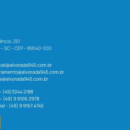
êncio, 251
a – SC – CEP – 89540-000
ial@alvorada945.com.br
uramento@alvorada945.com.br
a@alvorada945.com.br
 - (49)3244.2188
- (49) 9 9106.3978
l - (49) 9 9167.4745