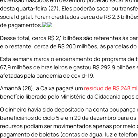
extensão nascidos em dezembro poderão sacar a últim
desta quarta-feira (27). Eles poderão sacar ou transf
social digital. Foram creditados cerca de R$ 2,3 bilhõe
de pagamentos.
Desse total, cerca R$ 2,1 bilhões são referentes às p
e o restante, cerca de R$ 200 milhões, às parcelas do
Esta semana marca o encerramento do programa de t
67,9 milhões de brasileiros e gastou R$ 292,9 bilhões 
afetadas pela pandemia de covid-19.
Amanhã (28), a Caixa pagará um
resíduo de R$ 248 m
benefício liberado pelo Ministério da Cidadania após
O dinheiro havia sido depositado na conta poupança 
beneficiários do ciclo 5 e em 29 de dezembro para os b
recursos podiam ser movimentados apenas por meio d
pagamento de boletos (contas de água, luz e telefone