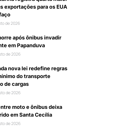
s exportações para os EUA
ifaço
sto de 2026
orre após ônibus invadir
nte em Papanduva
sto de 2026
da nova lei redefine regras
mínimo do transporte
io de cargas
sto de 2026
entre moto e ônibus deixa
rido em Santa Cecília
sto de 2026