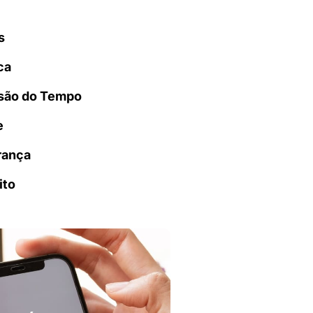
s
ca
são do Tempo
e
rança
ito