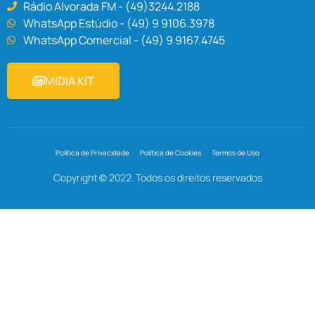
Rádio Alvorada FM - (49)3244.2188
WhatsApp Estúdio - (49) 9 9106.3978
WhatsApp Comercial - (49) 9 9167.4745
MIDIA KIT
Política de Privacidade
Política de Cookies
Termos de Uso
Copyright © 2022. Todos os direitos reservados