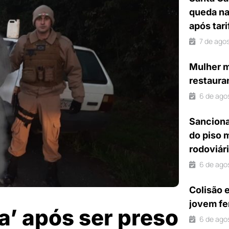
queda na
após tar
7 de ago
Mulher m
restaura
6 de ago
Sanciona
do piso 
rodoviár
6 de ago
Colisão 
jovem fe
’ após ser preso
6 de ago