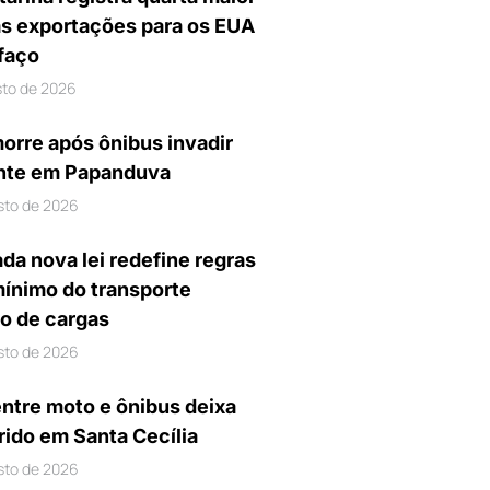
s exportações para os EUA
ifaço
sto de 2026
orre após ônibus invadir
nte em Papanduva
sto de 2026
da nova lei redefine regras
mínimo do transporte
io de cargas
sto de 2026
entre moto e ônibus deixa
rido em Santa Cecília
sto de 2026