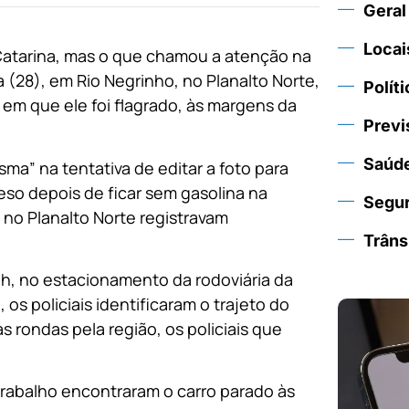
Geral
Locai
Catarina, mas o que chamou a atenção na
(28), em Rio Negrinho, no Planalto Norte,
Políti
o em que ele foi flagrado, às margens da
Previ
Saúd
ma” na tentativa de editar a foto para
reso depois de ficar sem gasolina na
Segu
no Planalto Norte registravam
Trâns
4h, no estacionamento da rodoviária da
os policiais identificaram o trajeto do
 rondas pela região, os policiais que
trabalho encontraram o carro parado às