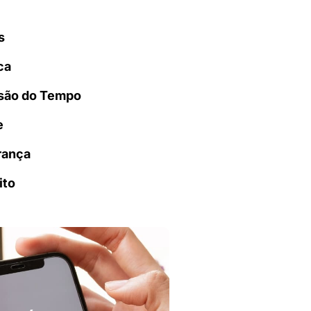
s
ca
são do Tempo
e
rança
ito