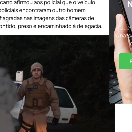
rro afirmou aos policiai que o veículo
N
s policiais encontraram outro homem
flagradas nas imagens das câmeras de
 contido, preso e encaminhado à delegacia.
Quer 
WhatsA