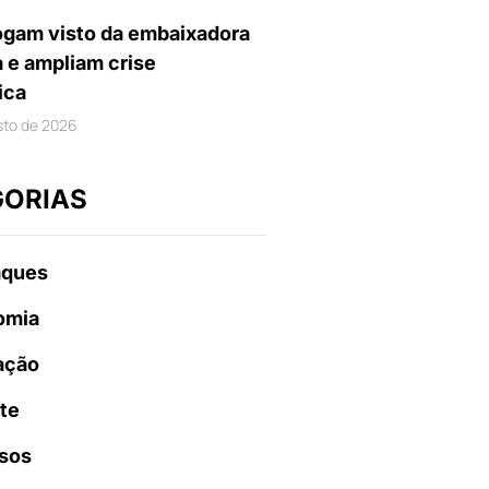
gam visto da embaixadora
a e ampliam crise
ica
sto de 2026
GORIAS
aques
omia
ação
te
sos