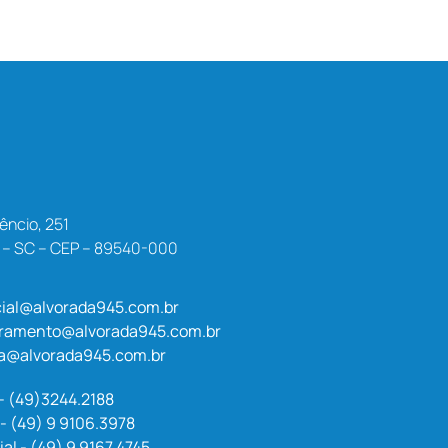
êncio, 251
a – SC – CEP – 89540-000
ial@alvorada945.com.br
uramento@alvorada945.com.br
a@alvorada945.com.br
 - (49)3244.2188
- (49) 9 9106.3978
l - (49) 9 9167.4745