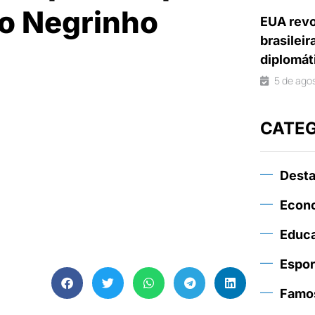
io Negrinho
EUA revo
brasileir
diplomát
5 de ago
CATE
Dest
Econ
Educ
Espor
Famo