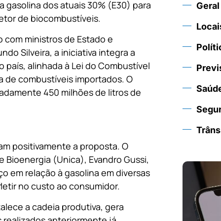
na gasolina dos atuais 30% (E30) para
Geral
tor de biocombustíveis.
Locai
to com ministros de Estado e
Políti
o Silveira, a iniciativa integra a
 país, alinhada à Lei do Combustível
Previ
a de combustíveis importados. O
Saúd
damente 450 milhões de litros de
Segu
Trâns
am positivamente a proposta. O
e Bioenergia (Unica), Evandro Gussi,
o em relação à gasolina em diversas
letir no custo ao consumidor.
lece a cadeia produtiva, gera
realizados anteriormente já