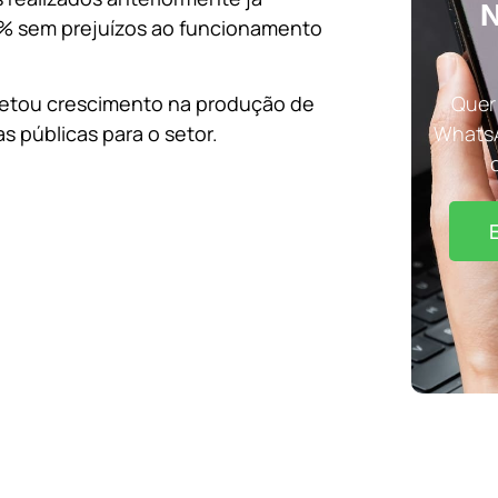
N
32% sem prejuízos ao funcionamento
ojetou crescimento na produção de
Quer 
s públicas para o setor.
WhatsA