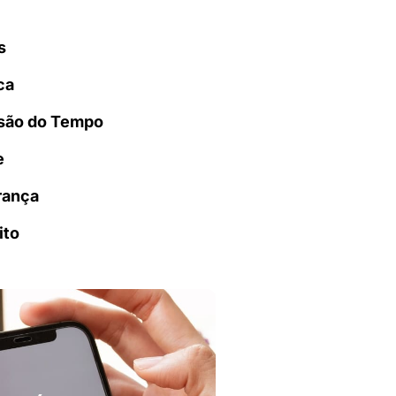
s
ca
são do Tempo
e
rança
ito