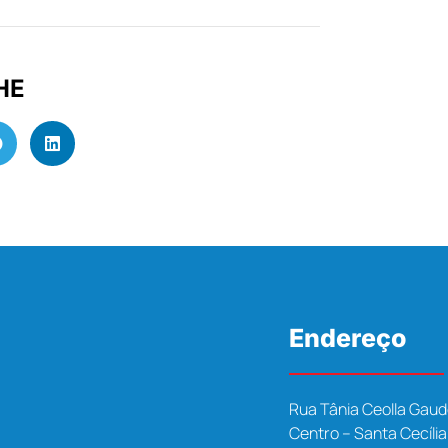
HE
Endereço
Rua Tânia Ceolla Gaud
Centro – Santa Cecíli