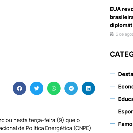
EUA revo
brasileir
diplomát
5 de ago
CATE
Dest
Econ
Educ
Espor
nciou nesta terça-feira (9) que o
Famo
cional de Política Energética (CNPE)