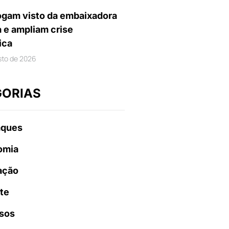
gam visto da embaixadora
a e ampliam crise
ica
sto de 2026
GORIAS
aques
omia
ação
te
sos