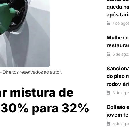
queda na
após tar
7 de ago
Mulher m
restaura
6 de ago
Sanciona
Direitos reservados ao autor.
do piso 
rodoviár
r mistura de
6 de ago
e 30% para 32%
Colisão 
jovem fe
6 de ago