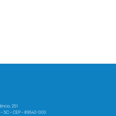
êncio, 251
a – SC – CEP – 89540-000