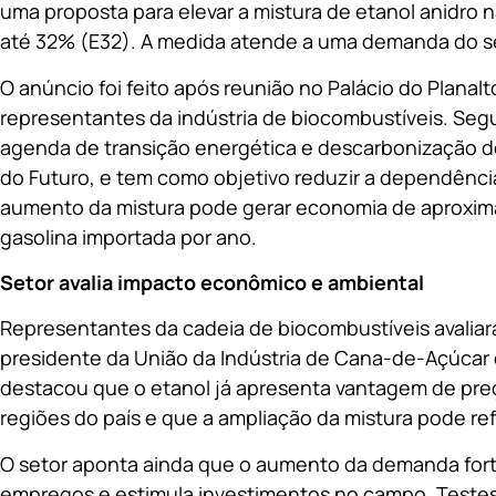
uma proposta para elevar a mistura de etanol anidro 
até 32% (E32). A medida atende a uma demanda do se
O anúncio foi feito após reunião no Palácio do Planal
representantes da indústria de biocombustíveis. Segund
agenda de transição energética e descarbonização do
do Futuro, e tem como objetivo reduzir a dependênci
aumento da mistura pode gerar economia de aproxima
gasolina importada por ano.
Setor avalia impacto econômico e ambiental
Representantes da cadeia de biocombustíveis avaliar
presidente da União da Indústria de Cana-de-Açúcar 
destacou que o etanol já apresenta vantagem de preç
regiões do país e que a ampliação da mistura pode ref
O setor aponta ainda que o aumento da demanda forta
empregos e estimula investimentos no campo. Testes 