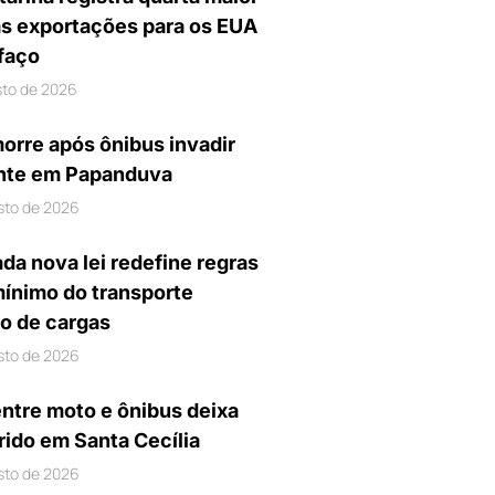
s exportações para os EUA
ifaço
sto de 2026
orre após ônibus invadir
nte em Papanduva
sto de 2026
da nova lei redefine regras
mínimo do transporte
io de cargas
sto de 2026
entre moto e ônibus deixa
rido em Santa Cecília
sto de 2026