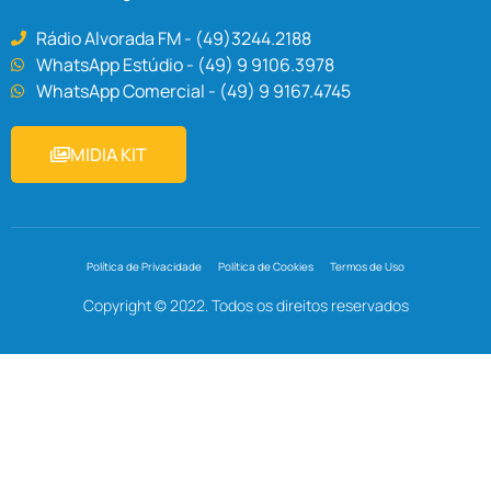
Rádio Alvorada FM - (49)3244.2188
WhatsApp Estúdio - (49) 9 9106.3978
WhatsApp Comercial - (49) 9 9167.4745
MIDIA KIT
Política de Privacidade
Política de Cookies
Termos de Uso
Copyright © 2022. Todos os direitos reservados