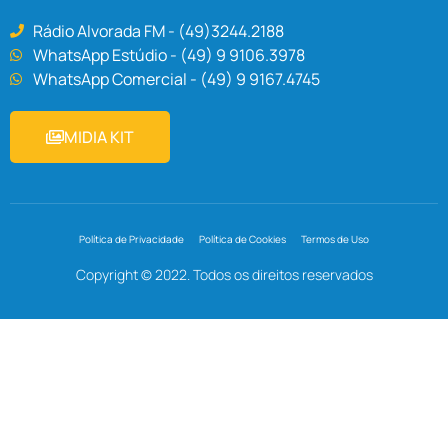
Rádio Alvorada FM - (49)3244.2188
WhatsApp Estúdio - (49) 9 9106.3978
WhatsApp Comercial - (49) 9 9167.4745
MIDIA KIT
Política de Privacidade
Política de Cookies
Termos de Uso
Copyright © 2022. Todos os direitos reservados