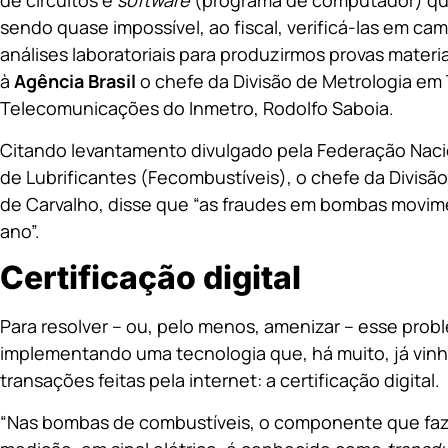
de circuitos e
software
(programa de computador) que
sendo quase impossível, ao fiscal, verificá-las em c
análises laboratoriais para produzirmos provas materiai
à
Agência Brasil
o chefe da Divisão de Metrologia em
Telecomunicações do Inmetro, Rodolfo Saboia.
Citando levantamento divulgado pela Federação Naci
de Lubrificantes (Fecombustíveis), o chefe da Divisã
de Carvalho, disse que “as fraudes em bombas movim
ano”.
Certificação digital
Para resolver – ou, pelo menos, amenizar – esse prob
implementando uma tecnologia que, há muito, já vin
transações feitas pela internet: a certificação digital.
“Nas bombas de combustíveis, o componente que faz