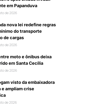
nte em Papanduva
sto de 2026
da nova lei redefine regras
mínimo do transporte
io de cargas
sto de 2026
entre moto e ônibus deixa
rido em Santa Cecília
sto de 2026
gam visto da embaixadora
a e ampliam crise
ica
sto de 2026