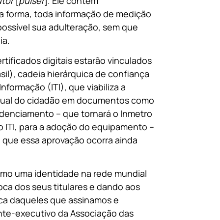
utor
[
pulser
]. Ele contém
sta forma, toda informação de medição
possível sua adulteração, sem que
ia.
tificados digitais estarão vinculados
asil), cadeia hierárquica de confiança
formação (ITI), que viabiliza a
virtual do cidadão em documentos como
edenciamento – que tornará o Inmetro
do ITI, para a adoção do equipamento –
de que essa aprovação ocorra ainda
a como uma identidade na rede mundial
oca dos seus titulares e dando aos
dica daqueles que assinamos e
nte-executivo da Associação das