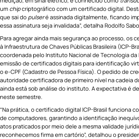
medição, em sinal elétrico, é conhecido como
transd
um
chip
criptográfico com um certificado digital. De
que sai do
pulser
é assinada digitalmente, ficando im
essa assinatura seja invalidada”, detalha Rodolfo Sabo
Para agregar ainda mais segurança ao processo, os cer
à Infraestrutura de Chaves Públicas Brasileira (ICP-Br
coordenada pelo Instituto Nacional de Tecnologia da In
emissão de certificados digitais para identificação 
o e-CPF (Cadastro de Pessoa Física). O pedido de cr
autoridade certificadora de primeiro nível na cadeia 
ainda está sob análise do instituto. A expectativa é 
neste semestre.
“Na prática, o certificado digital ICP-Brasil funcion
de computadores, garantindo a identificação inequív
atos praticados por meio dele a mesma validade jurí
reconhecemos firma em cartório”, detalhou o preside