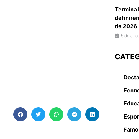
Termina 
definire
de 2026
5 de ago
CATE
Dest
Econ
Educ
Espor
Famo