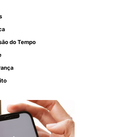
s
ca
são do Tempo
e
rança
ito