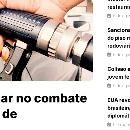
restaura
6 de ago
Sanciona
do piso 
rodoviár
6 de ago
Colisão 
jovem fe
6 de ago
dar no combate
EUA revo
brasileir
 de
diplomát
5 de ago