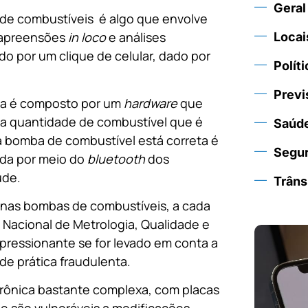
Geral
de combustíveis é algo que envolve
 apreensões
in loco
e análises
Locai
ído por um clique de celular, dado por
Políti
Previ
ba é composto por um
hardware
que
r a quantidade de combustível que é
Saúd
a bomba de combustível está correta é
Segu
ada por meio do
bluetooth
dos
ude.
Trâns
s nas bombas de combustíveis, a cada
o Nacional de Metrologia, Qualidade e
pressionante se for levado em conta a
de prática fraudulenta.
rônica bastante complexa, com placas