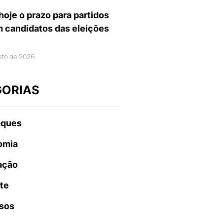
hoje o prazo para partidos
m candidatos das eleições
sto de 2026
GORIAS
aques
omia
ação
te
sos