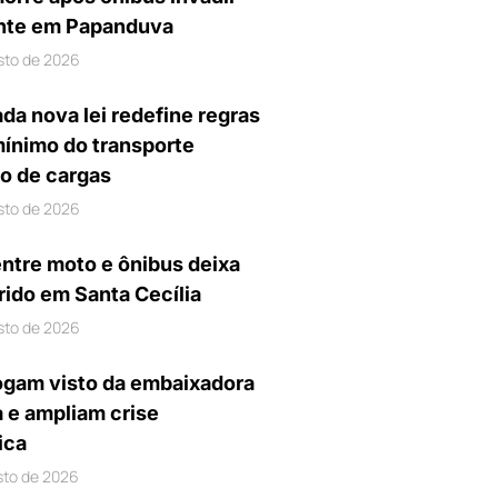
nte em Papanduva
sto de 2026
da nova lei redefine regras
mínimo do transporte
io de cargas
sto de 2026
entre moto e ônibus deixa
rido em Santa Cecília
sto de 2026
gam visto da embaixadora
a e ampliam crise
ica
sto de 2026