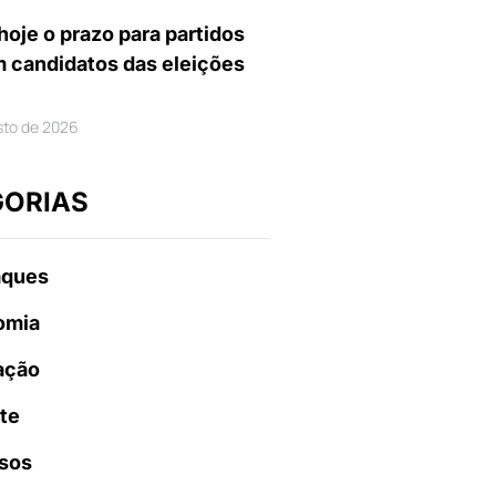
hoje o prazo para partidos
m candidatos das eleições
sto de 2026
GORIAS
aques
omia
ação
te
sos