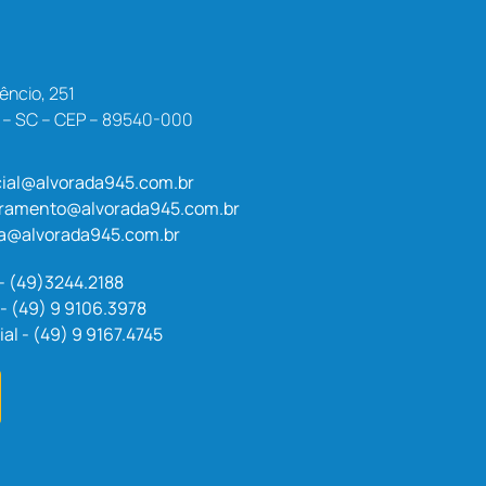
êncio, 251
a – SC – CEP – 89540-000
ial@alvorada945.com.br
uramento@alvorada945.com.br
a@alvorada945.com.br
 - (49)3244.2188
- (49) 9 9106.3978
l - (49) 9 9167.4745