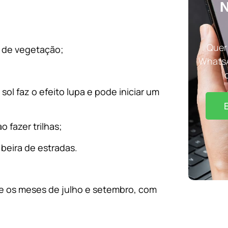
N
Quer 
s de vegetação;
WhatsA
ol faz o efeito lupa e pode iniciar um
 fazer trilhas;
beira de estradas.
re os meses de julho e setembro, com