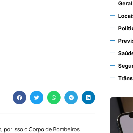
Geral
Locai
Políti
Previ
Saúd
Segu
Trâns
s, por isso o Corpo de Bombeiros