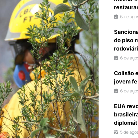
restaura
6 de ago
Sanciona
do piso 
rodoviár
6 de ago
Colisão 
jovem fe
6 de ago
EUA revo
brasileir
diplomát
5 de ago