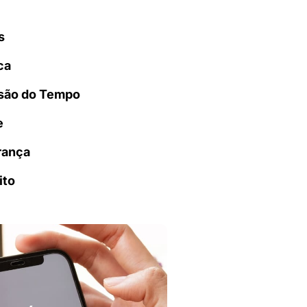
s
ca
são do Tempo
e
rança
ito