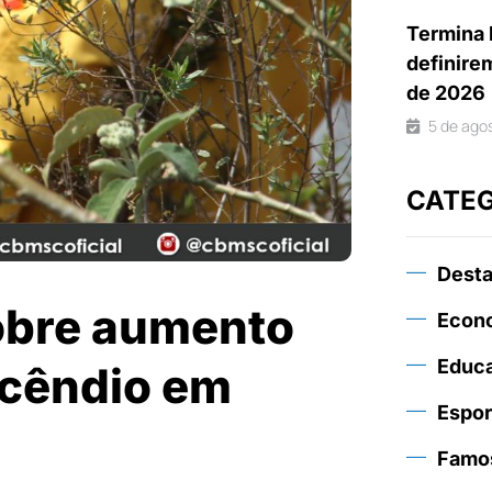
Termina 
definire
de 2026
5 de ago
CATE
Dest
obre aumento
Econ
Educ
ncêndio em
Espor
Famo