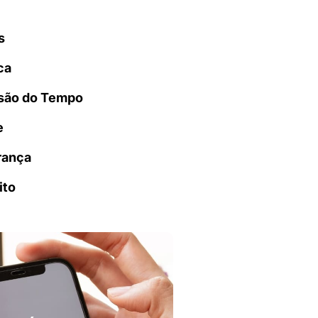
s
ca
são do Tempo
e
rança
ito