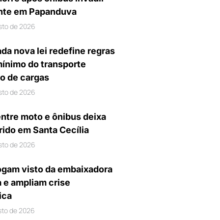
nte em Papanduva
sto de 2026
da nova lei redefine regras
mínimo do transporte
io de cargas
sto de 2026
entre moto e ônibus deixa
rido em Santa Cecília
sto de 2026
gam visto da embaixadora
a e ampliam crise
ica
sto de 2026