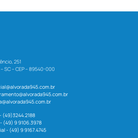
êncio, 251
a – SC – CEP – 89540-000
ial@alvorada945.com.br
uramento@alvorada945.com.br
a@alvorada945.com.br
 - (49)3244.2188
- (49) 9 9106.3978
l - (49) 9 9167.4745