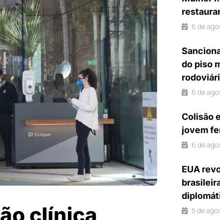
restaura
6 de ago
Sanciona
do piso 
rodoviár
6 de ago
Colisão 
jovem fe
6 de ago
EUA revo
brasileir
diplomát
ão clínica
5 de ago