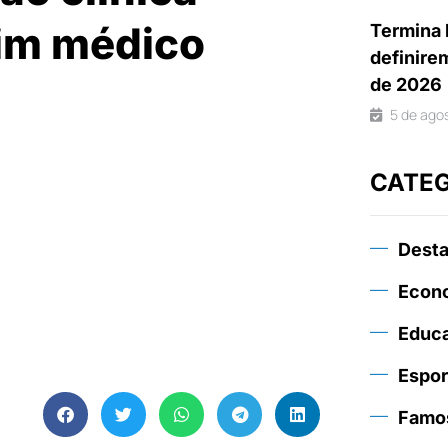
etim médico
Termina 
definire
de 2026
5 de ago
CATE
Dest
Econ
Educ
Espor
Famo