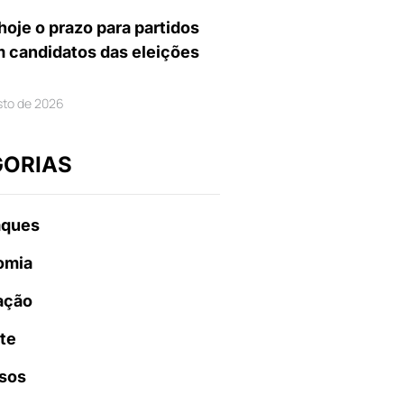
hoje o prazo para partidos
m candidatos das eleições
sto de 2026
GORIAS
aques
omia
ação
te
sos