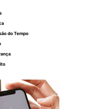
s
ca
são do Tempo
e
rança
ito