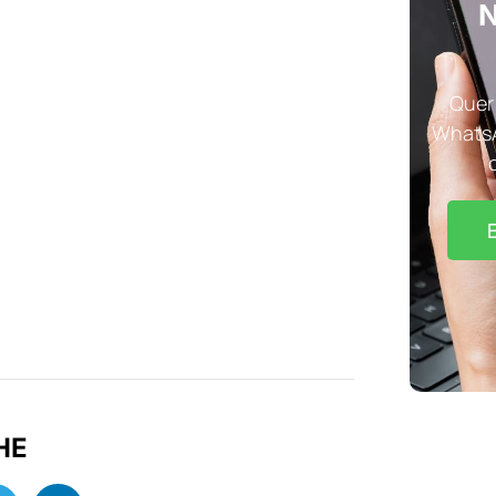
N
Quer 
WhatsA
HE