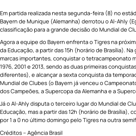
Em partida realizada nesta segunda-feira (8) no está
Bayern de Munique (Alemanha) derrotou o Al-Ahly (Egi
classificação para a grande decisão do Mundial de Cl
Agora a equipe do Bayern enfrenta o Tigres na próxima
da Educação, a partir das 15h (horário de Brasília). 
marcas importantes, conquistar o tetracampeonato m
1976, 2001 e 2013, sendo as duas primeiras conquis
diferentes), e alcançar a sexta conquista da tempor
Mundial de Clubes (o Bayern já venceu o Campeonato
dos Campeões, a Supercopa da Alemanha e a Superc
Já o Al-Ahly disputa o terceiro lugar do Mundial de 
Educação, mas a partir das 12h (horário de Brasília), c
por 1 a 0 no último domingo pelo Tigres na outra semi
Créditos – Agência Brasil