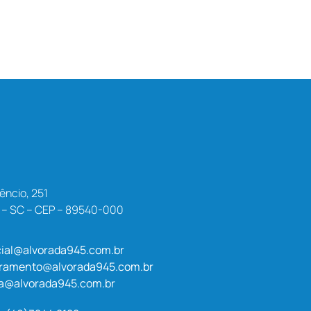
êncio, 251
a – SC – CEP – 89540-000
ial@alvorada945.com.br
uramento@alvorada945.com.br
a@alvorada945.com.br