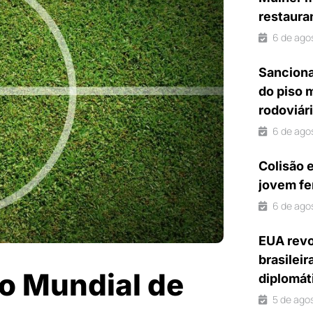
restaura
6 de ago
Sanciona
do piso 
rodoviár
6 de ago
Colisão 
jovem fe
6 de ago
EUA revo
brasileir
do Mundial de
diplomát
5 de ago