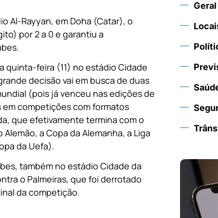
Geral
dio Al-Rayyan, em Doha (Catar), o
Locai
to) por 2 a 0 e garantiu a
ubes.
Políti
 quinta-feira (11) no estádio Cidade
Previ
Na grande decisão vai em busca de duas
Saúd
undial (pois já venceu nas edições de
tas em competições com formatos
Segu
ada, que efetivamente termina com o
Trâns
 Alemão, a Copa da Alemanha, a Liga
opa da Uefa).
Clubes, também no estádio Cidade da
ontra o Palmeiras, que foi derrotado
final da competição.