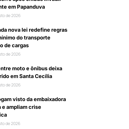
nte em Papanduva
sto de 2026
da nova lei redefine regras
mínimo do transporte
io de cargas
sto de 2026
entre moto e ônibus deixa
rido em Santa Cecília
sto de 2026
gam visto da embaixadora
a e ampliam crise
ica
sto de 2026