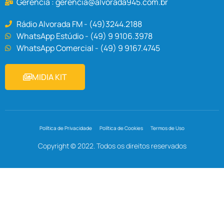
Gerência :
gerencia@alvorada945.com.br
Rádio Alvorada FM - (49)3244.2188
WhatsApp Estúdio - (49) 9 9106.3978
WhatsApp Comercial - (49) 9 9167.4745
MIDIA KIT
Política de Privacidade
Política de Cookies
Termos de Uso
Copyright © 2022. Todos os direitos reservados