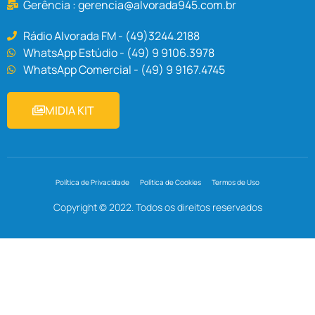
Gerência :
gerencia@alvorada945.com.br
Rádio Alvorada FM - (49)3244.2188
WhatsApp Estúdio - (49) 9 9106.3978
WhatsApp Comercial - (49) 9 9167.4745
MIDIA KIT
Política de Privacidade
Política de Cookies
Termos de Uso
Copyright © 2022. Todos os direitos reservados