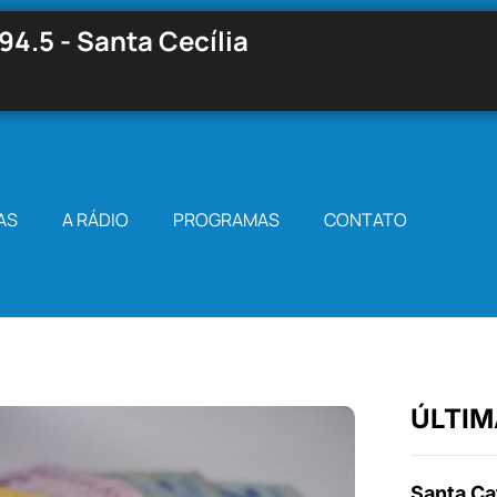
94.5 - Santa Cecília
AS
A RÁDIO
PROGRAMAS
CONTATO
ÚLTIM
Santa Cat