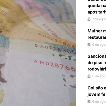
queda na
após tar
7 de ago
Mulher m
restaura
6 de ago
Sanciona
do piso 
rodoviár
6 de ago
Colisão 
jovem fe
6 de ago