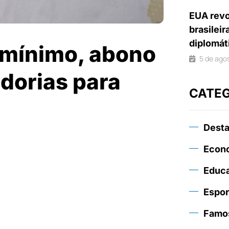
EUA revo
brasileir
diplomát
o mínimo, abono
5 de ago
dorias para
CATE
Dest
Econ
Educ
Espor
Famo