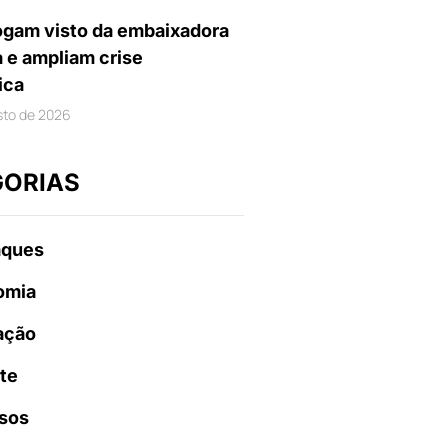
gam visto da embaixadora
a e ampliam crise
ica
sto de 2026
GORIAS
aques
omia
ação
te
sos