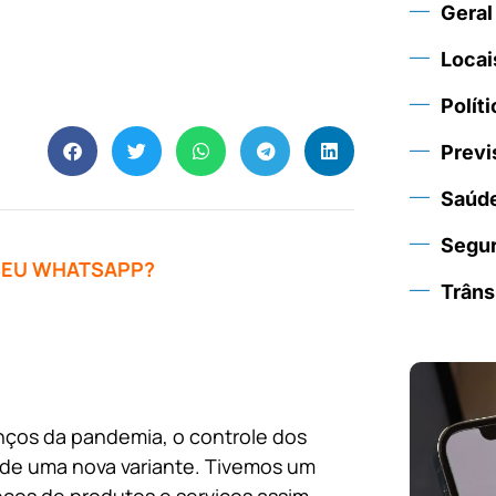
Geral
Locai
Políti
Previ
Saúd
Segu
 SEU WHATSAPP?
Trâns
nços da pandemia, o controle dos
de uma nova variante. Tivemos um