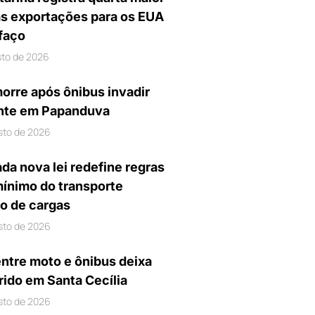
s exportações para os EUA
ifaço
sto de 2026
orre após ônibus invadir
nte em Papanduva
sto de 2026
da nova lei redefine regras
mínimo do transporte
io de cargas
sto de 2026
entre moto e ônibus deixa
rido em Santa Cecília
sto de 2026