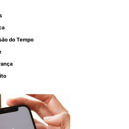
s
ca
são do Tempo
e
rança
ito