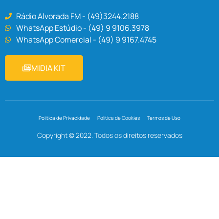
Rádio Alvorada FM - (49)3244.2188
WhatsApp Estúdio - (49) 9 9106.3978
WhatsApp Comercial - (49) 9 9167.4745
MIDIA KIT
Política de Privacidade
Política de Cookies
Termos de Uso
Copyright © 2022. Todos os direitos reservados