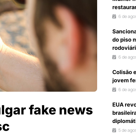
restaura
6 de ago
Sanciona
do piso 
rodoviár
6 de ago
Colisão 
jovem fe
6 de ago
EUA revo
lgar fake news
brasileir
diplomát
sc
5 de ago