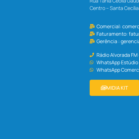
Rua Tânia Ceolla Gaud
Centro – Santa Cecíli
Comercial:
comerc
Faturamento:
fat
Gerência :
gerenci
Rádio Alvorada FM
WhatsApp Estúdio 
WhatsApp Comercia
MIDIA KIT