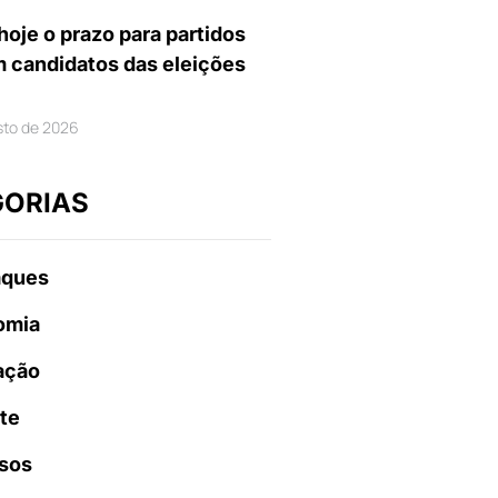
hoje o prazo para partidos
m candidatos das eleições
sto de 2026
GORIAS
aques
omia
ação
te
sos