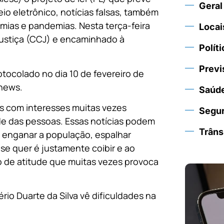
Geral
eio eletrônico, notícias falsas, também
mias e pandemias. Nesta terça-feira
Locai
Justiça (CCJ) e encaminhado à
Políti
Previ
otocolado no dia 10 de fevereiro de
 news.
Saúd
 com interesses muitas vezes
Segu
e das pessoas. Essas notícias podem
Trâns
e enganar a população, espalhar
se quer é justamente coibir e ao
 de atitude que muitas vezes provoca
rio Duarte da Silva vê dificuldades na