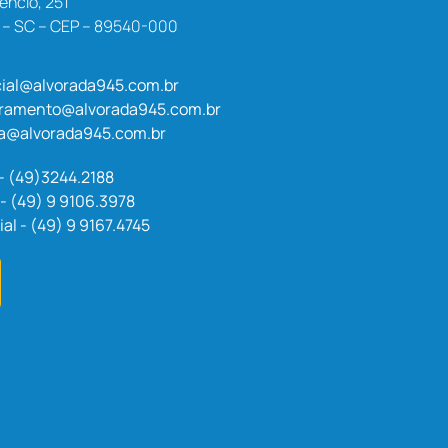
êncio, 251
a – SC – CEP – 89540-000
ial@alvorada945.com.br
uramento@alvorada945.com.br
a@alvorada945.com.br
 - (49)3244.2188
- (49) 9 9106.3978
l - (49) 9 9167.4745