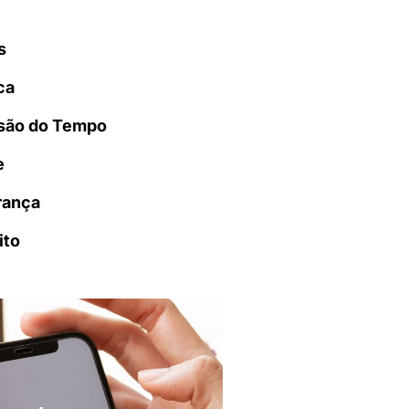
s
ca
são do Tempo
e
rança
ito