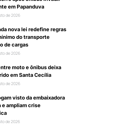
nte em Papanduva
sto de 2026
da nova lei redefine regras
mínimo do transporte
io de cargas
sto de 2026
entre moto e ônibus deixa
rido em Santa Cecília
sto de 2026
gam visto da embaixadora
a e ampliam crise
ica
sto de 2026