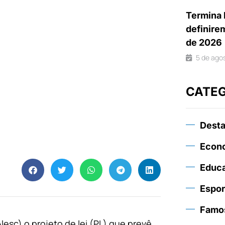
Termina 
definire
de 2026
5 de ago
CATE
Dest
Econ
Educ
Espor
Famo
lesc) o projeto de lei (PL) que prevê