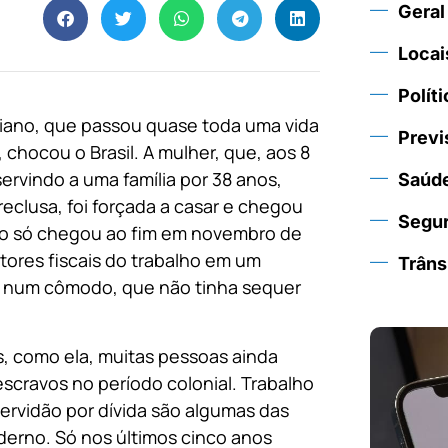
Geral
Locai
Políti
niano, que passou quase toda uma vida
Previ
hocou o Brasil. A mulher, que, aos 8
ervindo a uma família por 38 anos,
Saúd
 reclusa, foi forçada a casar e chegou
Segu
ário só chegou ao fim em novembro de
tores fiscais do trabalho em um
Trâns
a num cômodo, que não tinha sequer
s, como ela, muitas pessoas ainda
scravos no período colonial. Trabalho
ervidão por dívida são algumas das
derno. Só nos últimos cinco anos