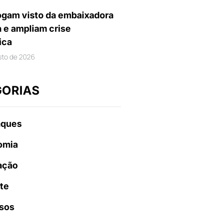
gam visto da embaixadora
a e ampliam crise
ica
sto de 2026
GORIAS
aques
omia
ação
te
sos