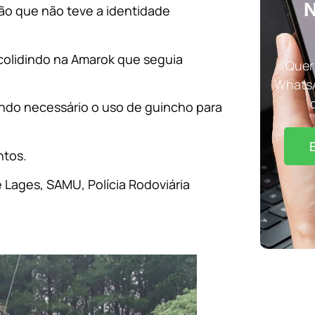
N
hão que não teve a identidade
colidindo na Amarok que seguia
Quer 
WhatsA
endo necessário o uso de guincho para
ntos.
 Lages, SAMU, Polícia Rodoviária