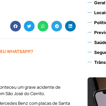
Geral
Locai
Políti
Previ
Saúd
 SEU WHATSAPP?
Segu
Trâns
aconteceu um grave acidente de
em São José do Cerrito.
ercedes Benz com placas de Santa