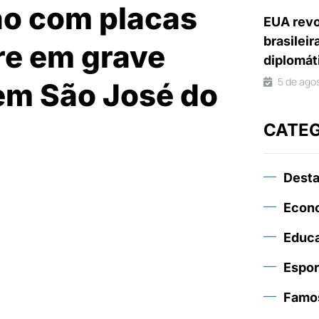
ão com placas
EUA revo
brasileir
re em grave
diplomát
5 de ago
em São José do
CATE
Dest
Econ
Educ
Espor
Famo