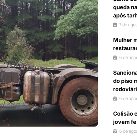
queda na
após tar
7 de ago
Mulher m
restaura
6 de ago
Sanciona
do piso 
rodoviár
6 de ago
Colisão 
jovem fe
6 de ago