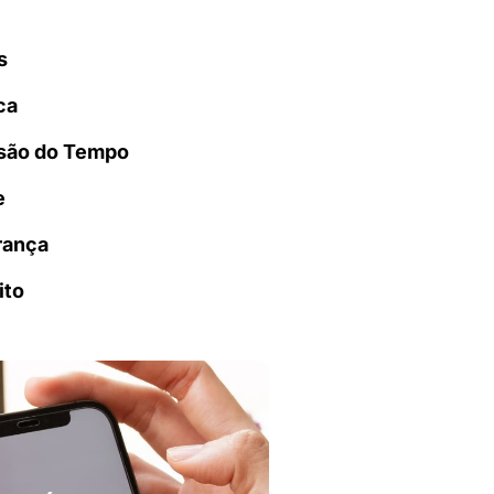
s
ca
são do Tempo
e
rança
ito