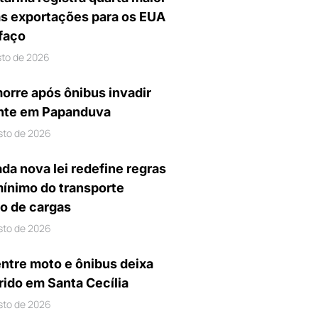
s exportações para os EUA
ifaço
sto de 2026
orre após ônibus invadir
nte em Papanduva
sto de 2026
da nova lei redefine regras
mínimo do transporte
io de cargas
sto de 2026
entre moto e ônibus deixa
rido em Santa Cecília
sto de 2026