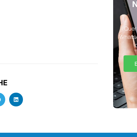
N
Quer 
WhatsA
HE