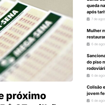
queda na
após tar
7 de ago
Mulher m
restaura
6 de ago
Sanciona
do piso 
rodoviár
6 de ago
Colisão 
e próximo
jovem fe
6 de ago