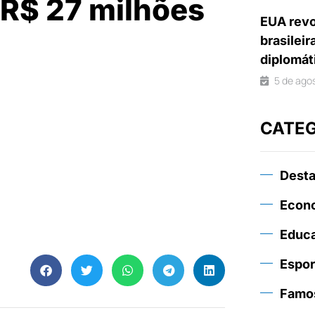
R$ 27 milhões
EUA revo
brasileir
diplomát
5 de ago
CATE
Dest
Econ
Educ
Espor
Famo