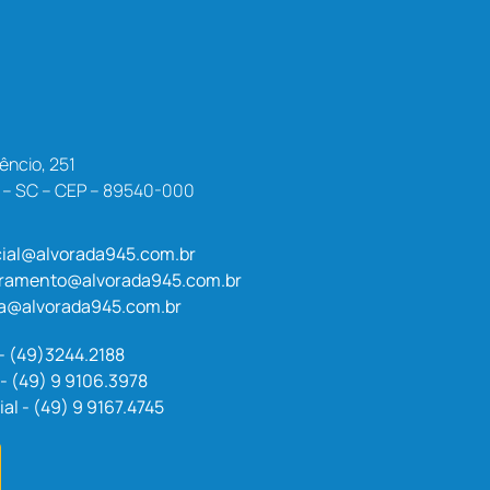
êncio, 251
a – SC – CEP – 89540-000
ial@alvorada945.com.br
uramento@alvorada945.com.br
a@alvorada945.com.br
 - (49)3244.2188
- (49) 9 9106.3978
l - (49) 9 9167.4745