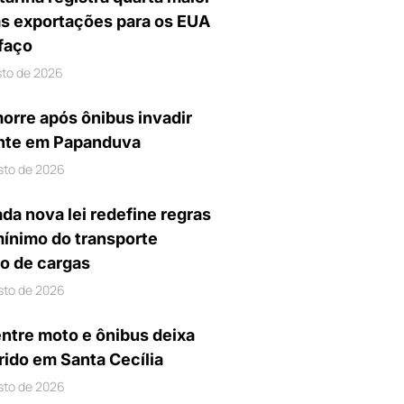
s exportações para os EUA
ifaço
sto de 2026
orre após ônibus invadir
nte em Papanduva
sto de 2026
da nova lei redefine regras
mínimo do transporte
io de cargas
sto de 2026
entre moto e ônibus deixa
rido em Santa Cecília
sto de 2026