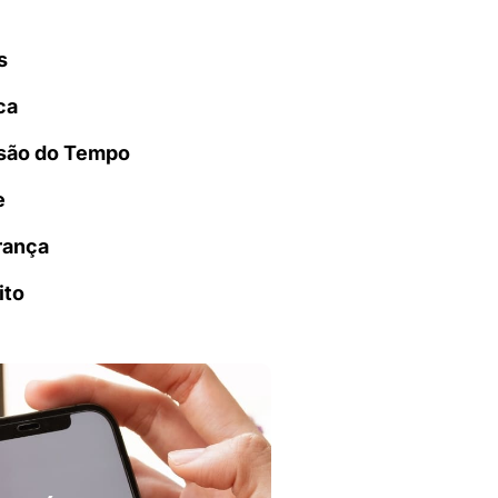
s
ca
são do Tempo
e
rança
ito