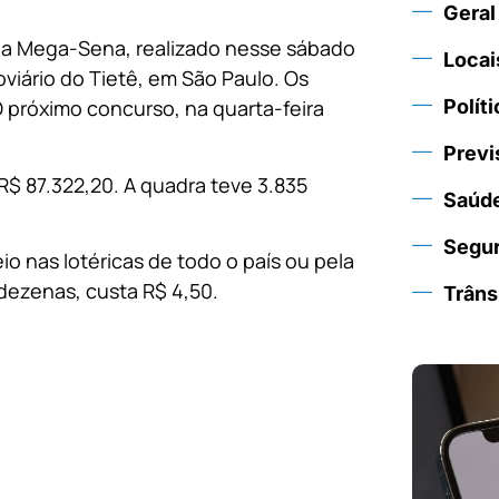
Geral
da Mega-Sena, realizado nesse sábado
Locai
oviário do Tietê, em São Paulo. Os
O próximo concurso, na quarta-feira
Políti
Previ
R$ 87.322,20. A quadra teve 3.835
Saúd
Segu
io nas lotéricas de todo o país ou pela
 dezenas, custa R$ 4,50.
Trâns