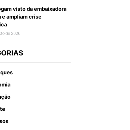
gam visto da embaixadora
a e ampliam crise
ica
sto de 2026
GORIAS
aques
omia
ação
te
sos