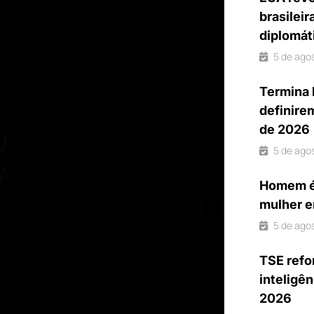
brasileir
diplomát
5 de ago
Termina 
definire
de 2026
5 de ago
Homem é 
mulher e
5 de ago
TSE refo
inteligên
2026