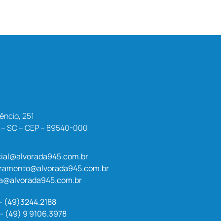
êncio, 251
a – SC – CEP – 89540-000
ial@alvorada945.com.br
uramento@alvorada945.com.br
a@alvorada945.com.br
 - (49)3244.2188
- (49) 9 9106.3978