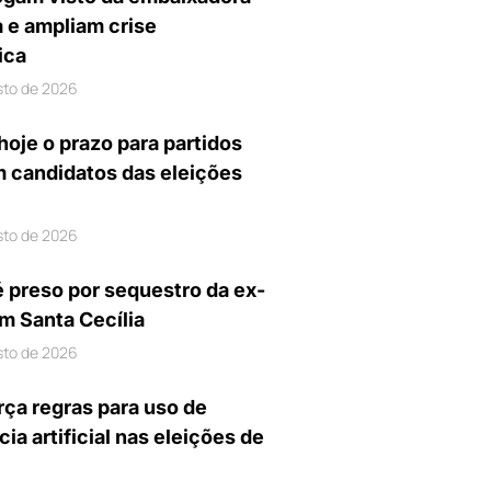
a e ampliam crise
ica
sto de 2026
hoje o prazo para partidos
m candidatos das eleições
sto de 2026
preso por sequestro da ex-
m Santa Cecília
sto de 2026
rça regras para uso de
cia artificial nas eleições de