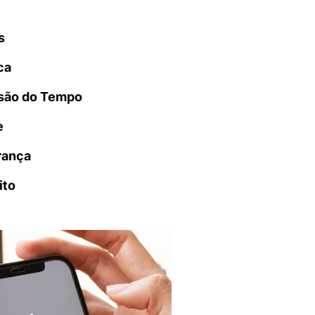
s
ca
são do Tempo
e
rança
ito