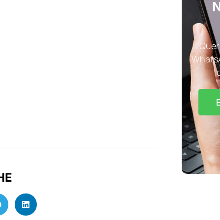
N
Quer 
WhatsA
HE