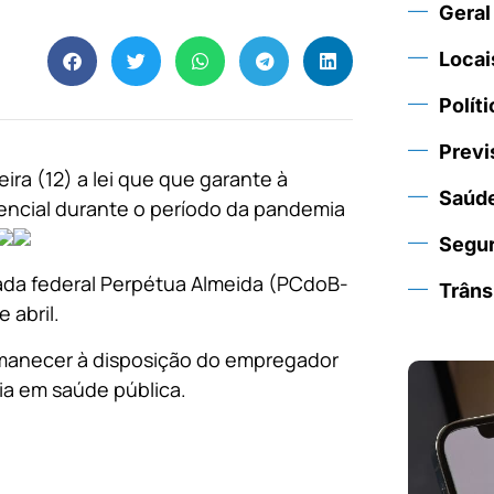
Geral
Locai
Políti
Previ
ira (12) a lei que que garante à
Saúd
ncial durante o período da pandemia
Segu
tada federal Perpétua Almeida (PCdoB-
Trâns
 abril.
rmanecer à disposição do empregador
ia em saúde pública.