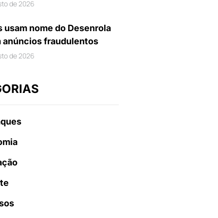
sto de 2026
s usam nome do Desenrola
m anúncios fraudulentos
sto de 2026
GORIAS
aques
omia
ação
te
sos