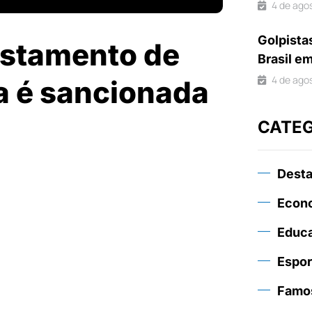
4 de ago
Golpista
astamento de
Brasil e
4 de ago
a é sancionada
CATE
Dest
Econ
Educ
Espor
Famo