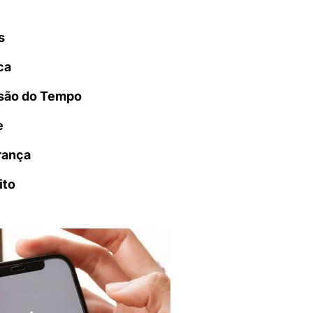
s
ca
são do Tempo
e
rança
ito