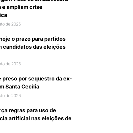
a e ampliam crise
ica
sto de 2026
hoje o prazo para partidos
m candidatos das eleições
sto de 2026
preso por sequestro da ex-
m Santa Cecília
sto de 2026
rça regras para uso de
cia artificial nas eleições de