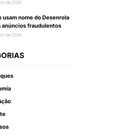
sto de 2026
s usam nome do Desenrola
m anúncios fraudulentos
sto de 2026
GORIAS
aques
omia
ação
te
sos