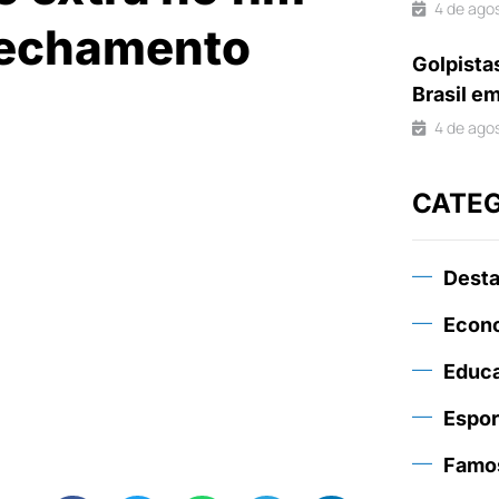
4 de ago
fechamento
Golpista
Brasil e
4 de ago
CATE
Dest
Econ
Educ
Espor
Famo