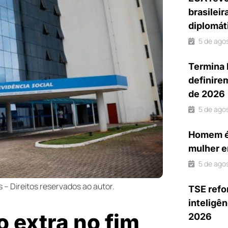
brasileir
diplomát
5 de ago
Termina 
definire
de 2026
5 de ago
Homem é 
mulher e
5 de ago
 Direitos reservados ao autor.
TSE refo
inteligên
 extra no fim
2026