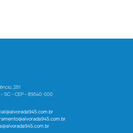
êncio, 251
a – SC – CEP – 89540-000
ial@alvorada945.com.br
uramento@alvorada945.com.br
a@alvorada945.com.br