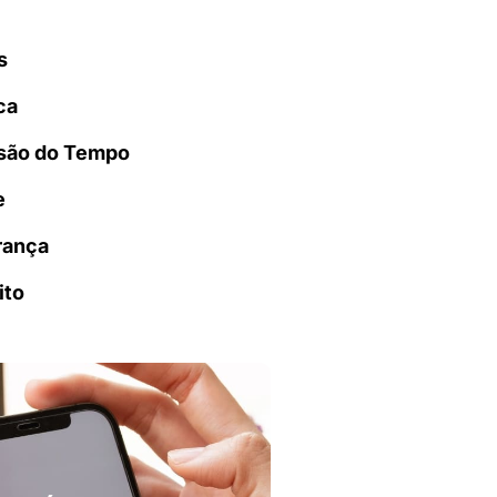
s
ca
são do Tempo
e
rança
ito