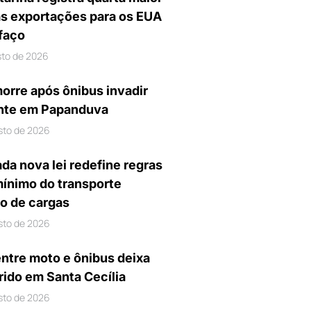
s exportações para os EUA
ifaço
sto de 2026
orre após ônibus invadir
nte em Papanduva
sto de 2026
da nova lei redefine regras
mínimo do transporte
io de cargas
sto de 2026
entre moto e ônibus deixa
rido em Santa Cecília
sto de 2026