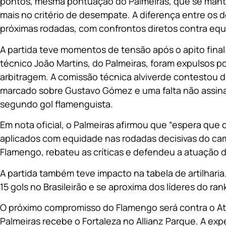
pontos, mesma pontuação do Palmeiras, que se mantém
mais no critério de desempate. A diferença entre os d
próximas rodadas, com confrontos diretos contra equ
A partida teve momentos de tensão após o apito final. 
técnico João Martins, do Palmeiras, foram expulsos p
arbitragem. A comissão técnica alviverde contestou do
marcado sobre Gustavo Gómez e uma falta não assina
segundo gol flamenguista.
Em nota oficial, o Palmeiras afirmou que “espera que 
aplicados com equidade nas rodadas decisivas do camp
Flamengo, rebateu as críticas e defendeu a atuação d
A partida também teve impacto na tabela de artilhari
15 gols no Brasileirão e se aproxima dos líderes do r
O próximo compromisso do Flamengo será contra o Ath
Palmeiras recebe o Fortaleza no Allianz Parque. A expe