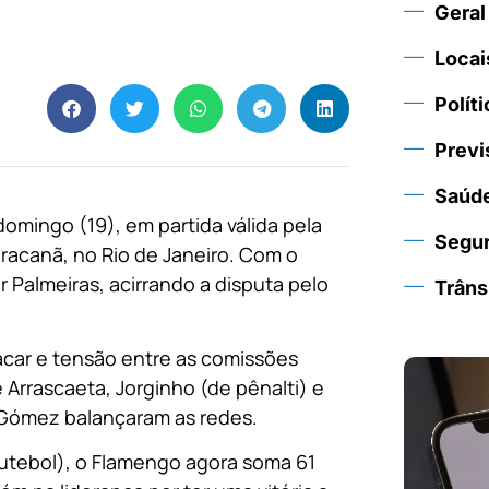
Geral
Locai
Políti
Previ
Saúd
omingo (19), em partida válida pela
Segu
racanã, no Rio de Janeiro. Com o
 Palmeiras, acirrando a disputa pelo
Trâns
lacar e tensão entre as comissões
Arrascaeta, Jorginho (de pênalti) e
 Gómez balançaram as redes.
utebol), o Flamengo agora soma 61