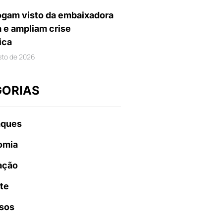
gam visto da embaixadora
a e ampliam crise
ica
sto de 2026
GORIAS
aques
omia
ação
te
sos