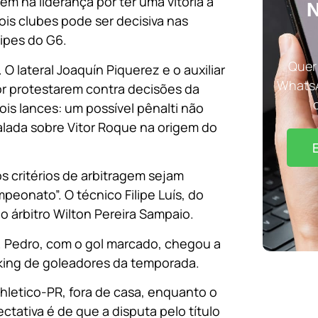
 na liderança por ter uma vitória a
N
ois clubes pode ser decisiva nas
ipes do G6.
Quer 
O lateral Joaquín Piquerez e o auxiliar
WhatsA
or protestarem contra decisões da
is lances: um possível pênalti não
lada sobre Vitor Roque na origem do
os critérios de arbitragem sejam
eonato”. O técnico Filipe Luís, do
o árbitro Wilton Pereira Sampaio.
a. Pedro, com o gol marcado, chegou a
anking de goleadores da temporada.
letico-PR, fora de casa, enquanto o
ctativa é de que a disputa pelo título