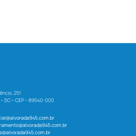
êncio, 251
a – SC – CEP – 89540-000
ial@alvorada945.com.br
uramento@alvorada945.com.br
a@alvorada945.com.br