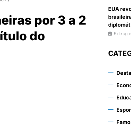
EUA revo
iras por 3 a 2
brasileir
diplomát
ítulo do
5 de ago
CATE
Dest
Econ
Educ
Espor
Famo