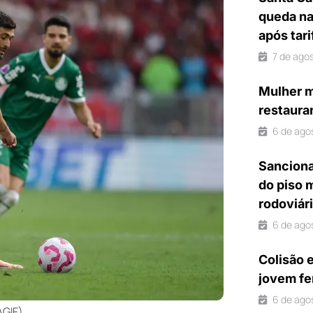
queda na
após tar
7 de ago
Mulher m
restaura
6 de ago
Sanciona
do piso 
rodoviár
6 de ago
Colisão 
jovem fe
6 de ago
AGIF)