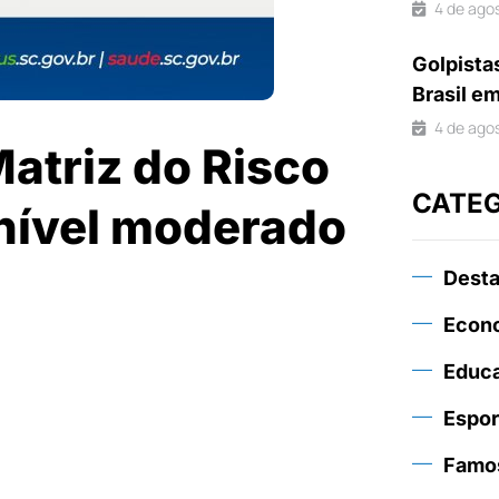
4 de ago
Golpista
Brasil e
4 de ago
atriz do Risco
CATE
 nível moderado
Dest
Econ
Educ
Espor
Famo