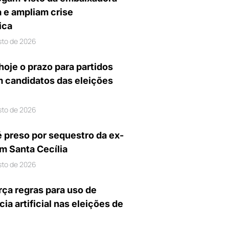
a e ampliam crise
ica
sto de 2026
hoje o prazo para partidos
m candidatos das eleições
sto de 2026
preso por sequestro da ex-
m Santa Cecília
sto de 2026
rça regras para uso de
cia artificial nas eleições de