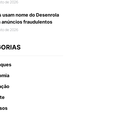
sto de 2026
s usam nome do Desenrola
m anúncios fraudulentos
sto de 2026
GORIAS
aques
omia
ação
te
sos