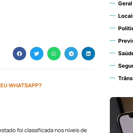
Geral
Locai
Políti
Previ
Saúd
Segu
Trâns
 SEU WHATSAPP?
tado foi classificada nos níveis de