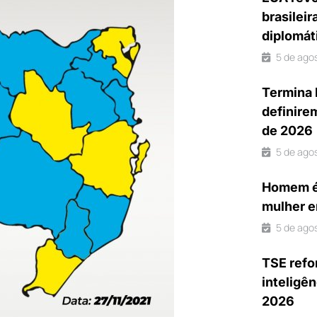
brasileir
diplomát
5 de ago
Termina 
definire
de 2026
5 de ago
Homem é 
mulher e
5 de ago
TSE refo
inteligên
2026