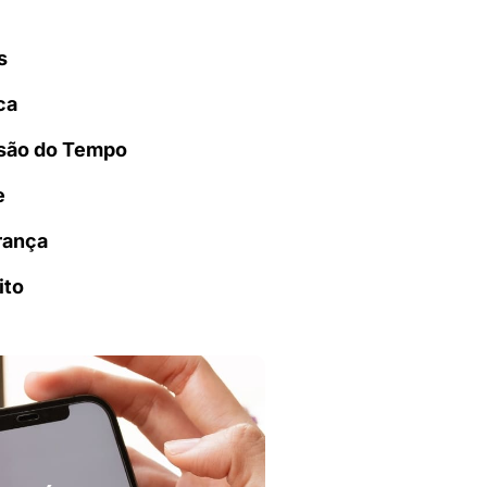
s
ca
são do Tempo
e
rança
ito