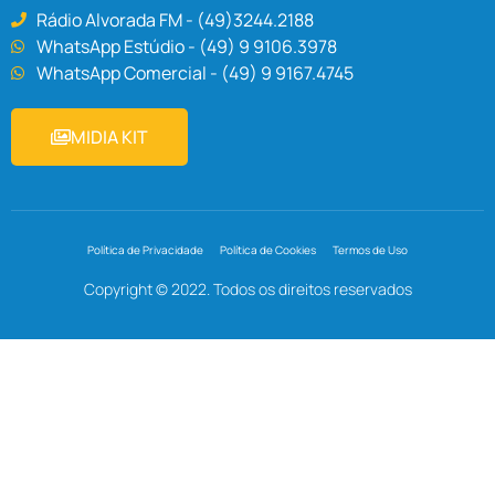
Rádio Alvorada FM - (49)3244.2188
WhatsApp Estúdio - (49) 9 9106.3978
WhatsApp Comercial - (49) 9 9167.4745
MIDIA KIT
Política de Privacidade
Política de Cookies
Termos de Uso
Copyright © 2022. Todos os direitos reservados