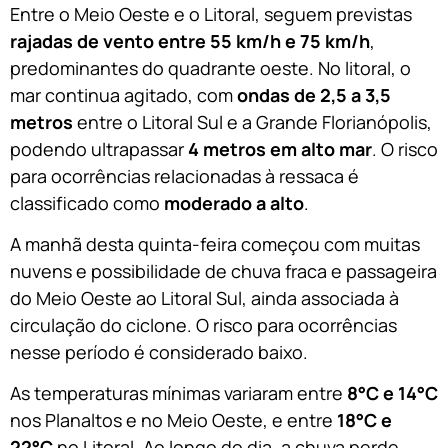
Entre o Meio Oeste e o Litoral, seguem previstas
rajadas de vento entre 55 km/h e 75 km/h
,
predominantes do quadrante oeste. No litoral, o
mar continua agitado, com
ondas de 2,5 a 3,5
metros
entre o Litoral Sul e a Grande Florianópolis,
podendo ultrapassar
4 metros em alto mar
. O risco
para ocorrências relacionadas à ressaca é
classificado como
moderado a alto
.
A manhã desta quinta-feira começou com muitas
nuvens e possibilidade de chuva fraca e passageira
do Meio Oeste ao Litoral Sul, ainda associada à
circulação do ciclone. O risco para ocorrências
nesse período é considerado baixo.
As temperaturas mínimas variaram entre
8°C e 14°C
nos Planaltos e no Meio Oeste, e entre
18°C e
22°C
no Litoral. Ao longo do dia, a chuva perde