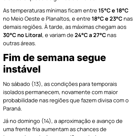
As temperaturas mínimas ficam entre
15°C e 18°C
no Meio Oeste e Planaltos, e entre
18°C e 23°C
nas
demais regiões. À tarde, as máximas chegam aos
30°C no Litoral
, e variam de
24°C a 27°C
nas
outras áreas.
Fim de semana segue
instável
No sábado (13), as condições para temporais
isolados permanecem, novamente com maior
probabilidade nas regiões que fazem divisa com o
Paraná.
Já no domingo (14), a aproximação e avanço de
uma frente fria aumentam as chances de