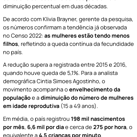
diminuição percentual em duas décadas.
De acordo com Klivia Brayner, gerente da pesquisa,
os números confirmam a tendência já observada
no Censo 2022:
as mulheres estão tendo menos
filhos
, refletindo a queda contínua da fecundidade
no país.
A redução supera a registrada entre 2015 e 2016,
quando houve queda de 5,1%. Para a analista
demográfica Cintia Simoes Agostinho, o
movimento acompanha o
envelhecimento da
população
e a
diminuição do número de mulheres
em idade reprodutiva
(15 a 49 anos).
Em média, o país registrou
198 mil nascimentos
por mês
,
6,6 mil por dia
e cerca de
275 por hora
, o
equivalente a
4,5 crianças por minuto
.