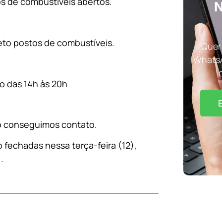
s de combustíveis abertos.
N
eto postos de combustíveis.
Quer 
WhatsA
io das 14h às 20h
ão conseguimos contato.
 fechadas nessa terça-feira (12),
.