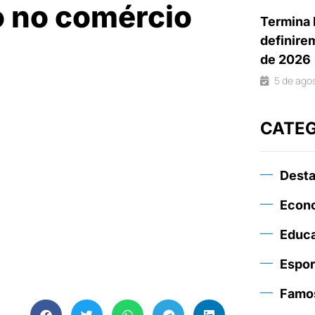
o no comércio
Termina 
definire
de 2026
5 de ago
CATE
Dest
Econ
Educ
Espor
Famo