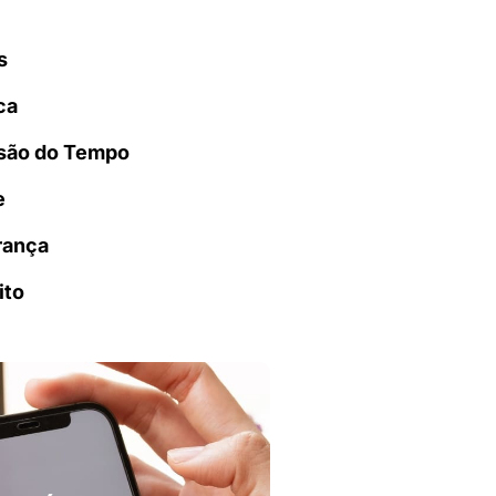
s
ca
são do Tempo
e
rança
ito