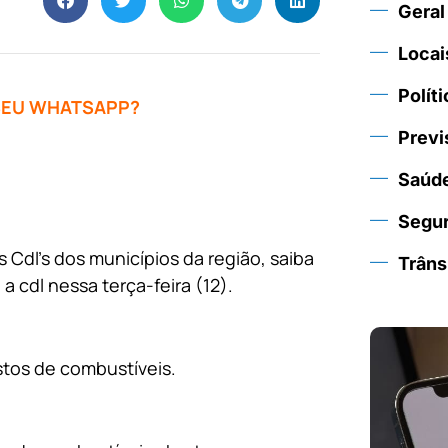
Geral
Locai
Políti
 SEU WHATSAPP?
Previ
Saúd
Segu
Cdl’s dos municípios da região, saiba
Trâns
 cdl nessa terça-feira (12).
stos de combustíveis.