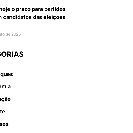
hoje o prazo para partidos
m candidatos das eleições
sto de 2026
GORIAS
aques
omia
ação
te
sos