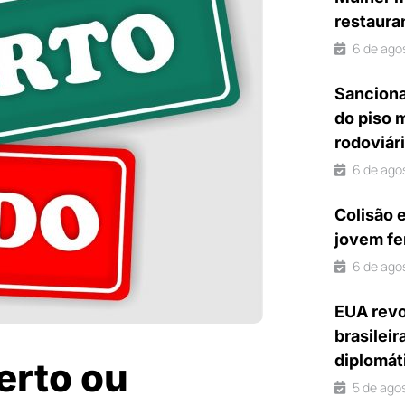
restaura
6 de ago
Sanciona
do piso 
rodoviár
6 de ago
Colisão 
jovem fe
6 de ago
EUA revo
brasileir
diplomát
erto ou
5 de ago