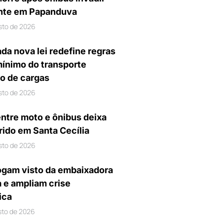
nte em Papanduva
sto de 2026
da nova lei redefine regras
mínimo do transporte
io de cargas
sto de 2026
entre moto e ônibus deixa
rido em Santa Cecília
sto de 2026
gam visto da embaixadora
a e ampliam crise
ica
sto de 2026