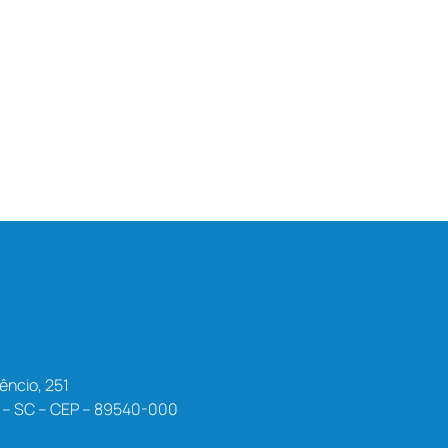
êncio, 251
a – SC – CEP – 89540-000