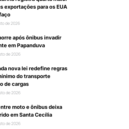
s exportações para os EUA
ifaço
sto de 2026
orre após ônibus invadir
nte em Papanduva
sto de 2026
da nova lei redefine regras
mínimo do transporte
io de cargas
sto de 2026
entre moto e ônibus deixa
rido em Santa Cecília
sto de 2026