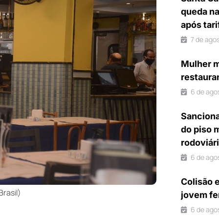
queda na
após tar
7 de ago
Mulher m
restaura
6 de ago
Sanciona
do piso 
rodoviár
6 de ago
Colisão 
rasil)
jovem fe
6 de ago