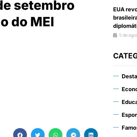
 de setembro
EUA revo
ão do MEI
brasileir
diplomát
5 de ago
CATE
Dest
Econ
Educ
Espor
Famo