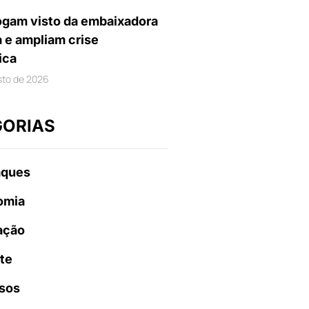
gam visto da embaixadora
a e ampliam crise
ica
sto de 2026
GORIAS
aques
omia
ação
te
sos