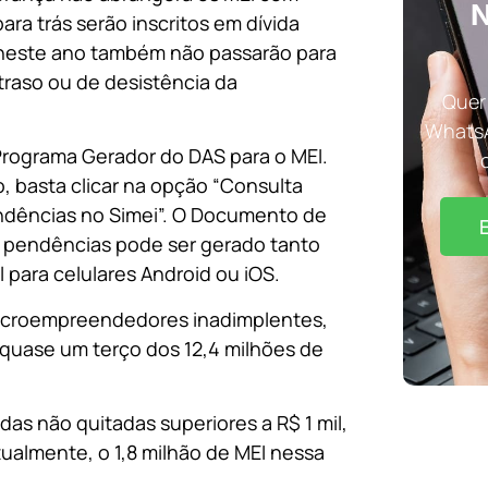
N
ra trás serão inscritos em dívida
 neste ano também não passarão para
traso ou de desistência da
Quer 
WhatsA
rograma Gerador do DAS para o MEI.
o, basta clicar na opção “Consulta
ndências no Simei”. O Documento de
s pendências pode ser gerado tanto
l para celulares Android ou iOS.
microempreendedores inadimplentes,
 quase um terço dos 12,4 milhões de
idas não quitadas superiores a R$ 1 mil,
tualmente, o 1,8 milhão de MEI nessa