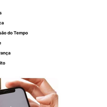
s
ca
são do Tempo
e
rança
ito