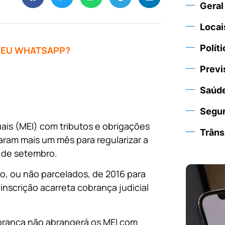
Geral
Locai
Políti
 SEU WHATSAPP?
Previ
Saúd
Segu
ais (MEI) com tributos e obrigações
Trâns
aram mais um mês para regularizar a
0 de setembro.
o, ou não parcelados, de 2016 para
 inscrição acarreta cobrança judicial
obrança não abrangerá os MEI com