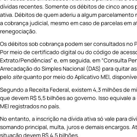
dívidas recentes. Somente os débitos de cinco anos pa
ativa. Débitos de quem aderiu a algum parcelamento
a cobrança judicial, mesmo em caso de parcelas em a
renegociação.
Os débitos sob cobrança podem ser consultados no P
Por meio de certificado digital ou do código de acess
Extrato/Pendências” e, em seguida, em “Consulta Pe
Arrecadação do Simples Nacional (DAS) para quitar a
pelo
site
quanto por meio do Aplicativo MEI, disponíve
Segundo a Receita Federal, existem 4,3 milhões de 
que devem R$ 5,5 bilhões ao governo. Isso equivale a
MEI registrados no país.
No entanto, a inscrição na dívida ativa só vale para dív
somando principal, multa, juros e demais encargos. A
situação devem R$ 4,5 bilhões.