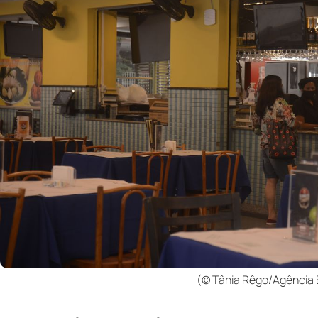
(© Tânia Rêgo/Agência B